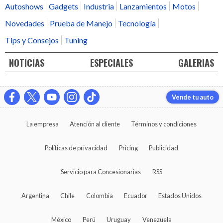
Autoshows
Gadgets
Industria
Lanzamientos
Motos
Novedades
Prueba de Manejo
Tecnología
Tips y Consejos
Tuning
NOTICIAS
ESPECIALES
GALERIAS
Vende tu auto
La empresa
Atención al cliente
Términos y condiciones
Políticas de privacidad
Pricing
Publicidad
Servicio para Concesionarias
RSS
Argentina
Chile
Colombia
Ecuador
Estados Unidos
México
Perú
Uruguay
Venezuela