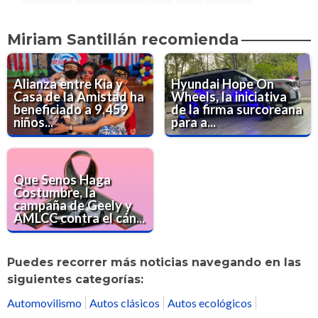
Miriam Santillán recomienda
Alianza entre Kia y
Hyundai Hope On
Casa de la Amistad ha
Wheels, la iniciativa
beneficiado a 9,459
de la firma surcoreana
niños...
para a...
Que Senos Haga
Costumbre, la
campaña de Geely y
AMLCC contra el cán...
Puedes recorrer más noticias navegando en las
siguientes categorías:
Automovilismo
Autos clásicos
Autos ecológicos