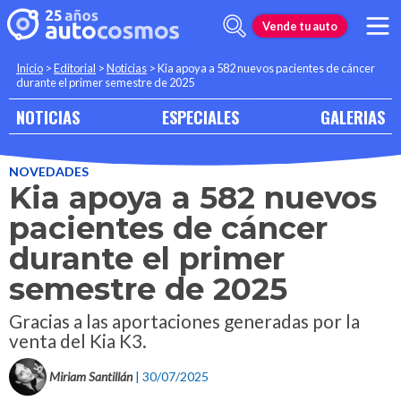
Vende tu auto
Inicio
>
Editorial
>
Noticias
>
Kia apoya a 582 nuevos pacientes de cáncer
durante el primer semestre de 2025
NOTICIAS
ESPECIALES
GALERIAS
NOVEDADES
Kia apoya a 582 nuevos
pacientes de cáncer
durante el primer
semestre de 2025
Gracias a las aportaciones generadas por la
venta del Kia K3.
Miriam Santillán
| 30/07/2025