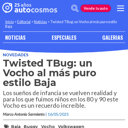
Vende tu auto
Inicio
>
Editorial
>
Noticias
>
Twisted TBug: un Vocho al más puro estilo
Baja
NOTICIAS
ESPECIALES
GALERIAS
NOVEDADES
Twisted TBug: un
Vocho al más puro
estilo Baja
Los sueños de infancia se vuelven realidad y
para los que fuimos niños en los 80 y 90 este
Vocho es un recuerdo increíble.
Marco Antonio Sarmiento
| 16/05/2025
Baja
Buggy
Vocho
Volkswagen