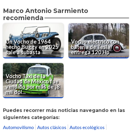
Marco Antonio Sarmiento
recomienda
Un Vocho de 1964
Vocho eléctrico con
hecho Buggy en 2025
batería de Tesla
sale a subasta
entrega 120 Hp
Vocho Taxi de la
Ciudad de México fue
vendido por más de ¡8
mil dól...
Puedes recorrer más noticias navegando en las
siguientes categorías:
Automovilismo
Autos clásicos
Autos ecológicos