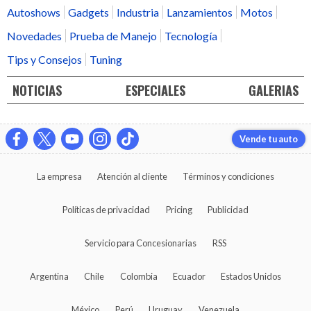
Autoshows
Gadgets
Industria
Lanzamientos
Motos
Novedades
Prueba de Manejo
Tecnología
Tips y Consejos
Tuning
NOTICIAS
ESPECIALES
GALERIAS
Vende tu auto
La empresa
Atención al cliente
Términos y condiciones
Políticas de privacidad
Pricing
Publicidad
Servicio para Concesionarias
RSS
Argentina
Chile
Colombia
Ecuador
Estados Unidos
México
Perú
Uruguay
Venezuela