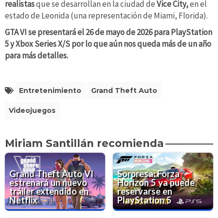
realistas
que se desarrollan en la ciudad de
Vice City,
en el
estado de Leonida (una representación de Miami, Florida).
GTA VI se presentará el 26 de mayo de 2026 para PlayStation
5 y Xbox Series X/S por lo que aún nos queda más de un año
para más detalles.
Entretenimiento
Grand Theft Auto
Videojuegos
Miriam Santillán recomienda
Grand Theft Auto VI
Sorpresa: Forza
estrenará un nuevo
Horizon 5 ya puede
tráiler extendido en
reservarse en
Netflix
PlayStation 5