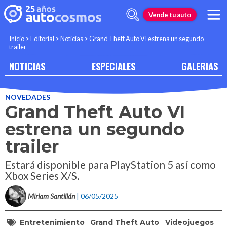
Vende tu auto
Inicio
>
Editorial
>
Noticias
>
Grand Theft Auto VI estrena un segundo
trailer
NOTICIAS
ESPECIALES
GALERIAS
NOVEDADES
Grand Theft Auto VI
estrena un segundo
trailer
Estará disponible para PlayStation 5 así como
Xbox Series X/S.
Miriam Santillán
| 06/05/2025
Entretenimiento
Grand Theft Auto
Videojuegos