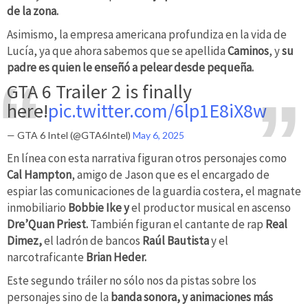
de la zona.
Asimismo, la empresa americana profundiza en la vida de
Lucía, ya que ahora sabemos que se apellida
Caminos
, y
su
padre es quien le enseñó a pelear desde pequeña.
GTA 6 Trailer 2 is finally
here!
pic.twitter.com/6lp1E8iX8w
— GTA 6 Intel (@GTA6Intel)
May 6, 2025
En línea con esta narrativa figuran otros personajes como
Cal Hampton
, amigo de Jason que es el encargado de
espiar las comunicaciones de la guardia costera, el magnate
inmobiliario
Bobbie Ike y
el productor musical en ascenso
Dre’Quan Priest.
También figuran el cantante de rap
Real
Dimez,
el ladrón de bancos
Raúl Bautista
y el
narcotraficante
Brian Heder.
Este segundo tráiler no sólo nos da pistas sobre los
personajes sino de la
banda sonora, y animaciones más