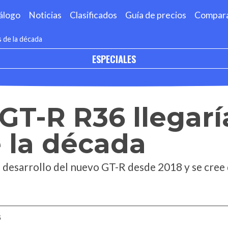
álogo
Noticias
Clasificados
Guía de precios
Compar
s de la década
ESPECIALES
 GT-R R36 llegarí
e la década
 desarrollo del nuevo GT-R desde 2018 y se cree
5