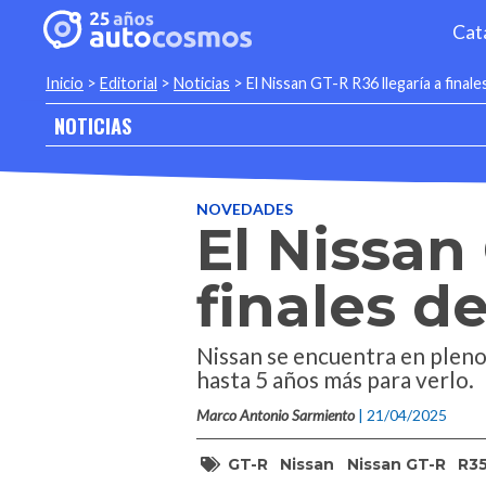
Cat
Inicio
>
Editorial
>
Noticias
>
El Nissan GT-R R36 llegaría a finale
NOTICIAS
NOVEDADES
El Nissan
finales d
Nissan se encuentra en pleno
hasta 5 años más para verlo.
Marco Antonio Sarmiento
| 21/04/2025
GT-R
Nissan
Nissan GT-R
R3