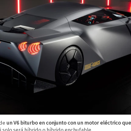
 de
un V6 biturbo en conjunto con un motor eléctrico que
si solo será híbrido o híbrido enchufable.