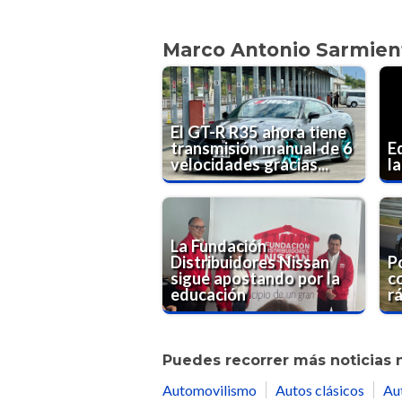
Marco Antonio Sarmien
El GT-R R35 ahora tiene
transmisión manual de 6
E
velocidades gracias...
l
La Fundación
Distribuidores Nissan
P
sigue apostando por la
c
educación
r
Puedes recorrer más noticias 
Automovilismo
Autos clásicos
Au