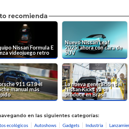
to recomienda
Nuevo Nissan Leaf
quipo Nissan Formula E
2025: ahora con cara de
anza videojuego retro
SUV
orsche 911 GT3 el
La nueva generación del
oche manual más
Nissan Kicks ya se
ápido
produce en Brasil
navegando en las siguientes categorías:
tos ecológicos
Autoshows
Gadgets
Industria
Lanzamie