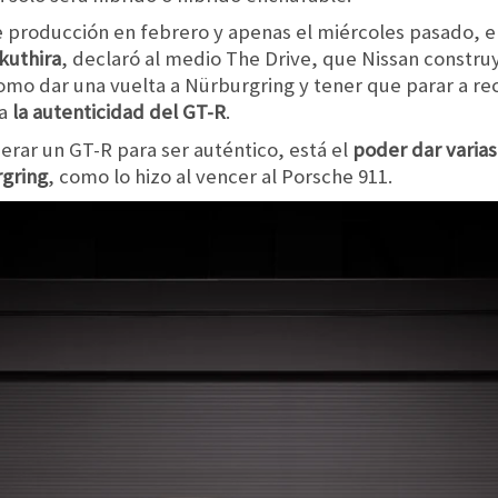
de producción en febrero y apenas el miércoles pasado, e
kuthira
, declaró al medio The Drive, que Nissan constru
mo dar una vuelta a Nürburgring y tener que parar a reca
ía
la autenticidad del GT-R
.
erar un GT-R para ser auténtico, está el
poder dar varias
rgring
, como lo hizo al vencer al Porsche 911.