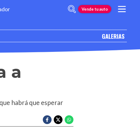
ador
Vende tu auto
GALERIAS
a a
 que habrá que esperar