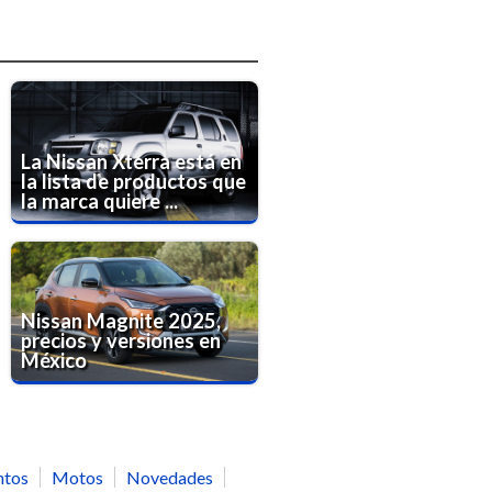
La Nissan Xterra está en
la lista de productos que
la marca quiere ...
Nissan Magnite 2025,
precios y versiones en
México
ntos
Motos
Novedades