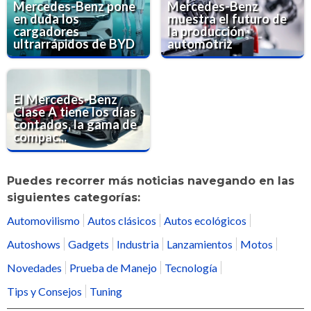
Mercedes-Benz pone
Mercedes-Benz
en duda los
muestra el futuro de
cargadores
la producción
ultrarrápidos de BYD
automotriz
El Mercedes-Benz
Clase A tiene los días
contados, la gama de
compac...
Puedes recorrer más noticias navegando en las
siguientes categorías:
Automovilismo
Autos clásicos
Autos ecológicos
Autoshows
Gadgets
Industria
Lanzamientos
Motos
Novedades
Prueba de Manejo
Tecnología
Tips y Consejos
Tuning