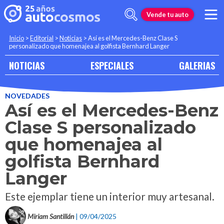
Vende tu auto
Inicio
>
Editorial
>
Noticias
>
Así es el Mercedes-Benz Clase S
personalizado que homenajea al golfista Bernhard Langer
NOTICIAS
ESPECIALES
GALERIAS
NOVEDADES
Así es el Mercedes-Benz
Clase S personalizado
que homenajea al
golfista Bernhard
Langer
Este ejemplar tiene un interior muy artesanal.
Miriam Santillán
| 09/04/2025