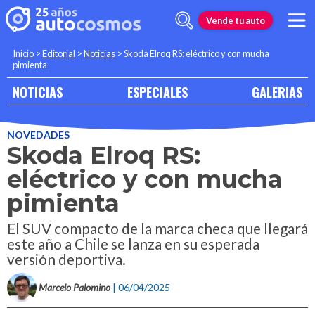
Vende tu auto
Inicio
>
Editorial
>
Noticias
>
Skoda Elroq RS: eléctrico y con mucha
pimienta
NOTICIAS
ESPECIALES
GALERIAS
NOVEDADES
Skoda Elroq RS:
eléctrico y con mucha
pimienta
El SUV compacto de la marca checa que llegará
este año a Chile se lanza en su esperada
versión deportiva.
Marcelo Palomino
| 06/04/2025