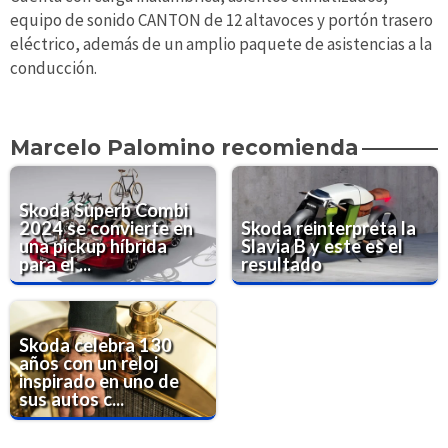
equipo de sonido CANTON de 12 altavoces y portón trasero
eléctrico, además de un amplio paquete de asistencias a la
conducción.
Marcelo Palomino recomienda
Skoda Superb Combi
2024 se convierte en
Skoda reinterpreta la
una pickup híbrida
Slavia B y este es el
para el ...
resultado
Skoda celebra 130
años con un reloj
inspirado en uno de
sus autos c...