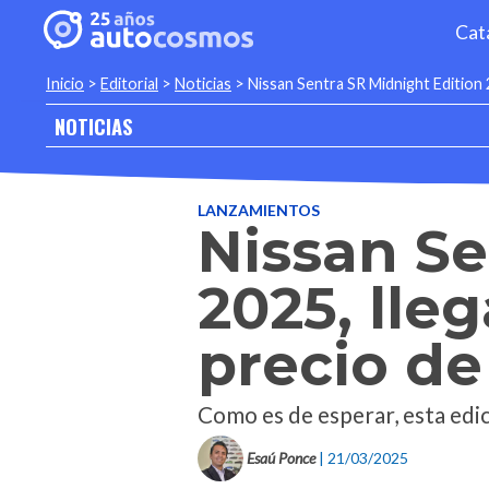
Cat
Inicio
>
Editorial
>
Noticias
>
Nissan Sentra SR Midnight Edition 2
NOTICIAS
LANZAMIENTOS
Nissan Se
2025, lle
precio de
Como es de esperar, esta edi
Esaú Ponce
| 21/03/2025