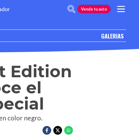
ador
Vende tu auto
GALERIAS
t Edition
ce el
pecial
en color negro.