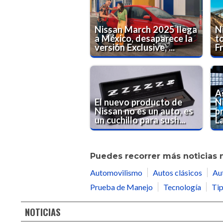
Nissan March 2025 llega
N
a México, desaparece la
t
versión Exclusive, ...
Fr
As
El nuevo producto de
N
Nissan no es un auto, es
p
un cuchillo para sush...
La
Puedes recorrer más noticias 
Automovilismo
Autos clásicos
Au
Prueba de Manejo
Tecnología
Tip
NOTICIAS