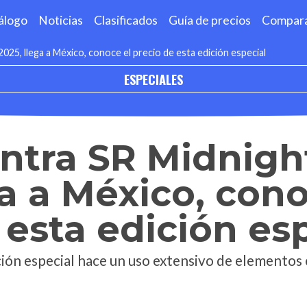
álogo
Noticias
Clasificados
Guía de precios
Compar
025, llega a México, conoce el precio de esta edición especial
ESPECIALES
ntra SR Midnigh
ga a México, cono
 esta edición es
ción especial hace un uso extensivo de elementos 