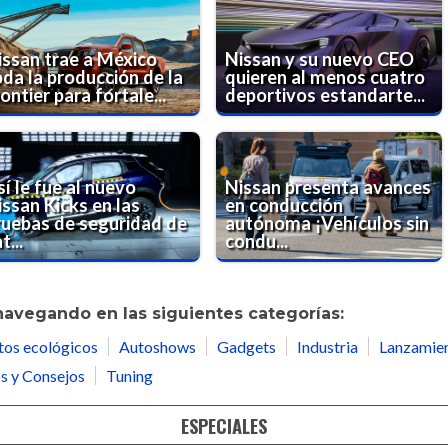
issan trae a México
Nissan y su nuevo CEO
oda la producción de la
quieren al menos cuatro
ontier para fortale...
deportivos estandarte...
í le fue al nuevo
Nissan presenta avances
issan Kicks en las
en conducción
ruebas de seguridad de
autónoma ¡Vehículos sin
t...
condu...
navegando en las siguientes categorías:
tos ecológicos
Autoshows
Gadgets
Industria
Lanzamie
s y Consejos
Tuning
ESPECIALES