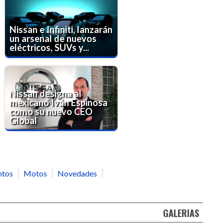
Nissan e Infiniti, lanzarán
un arsenal de nuevos
eléctricos, SUVs y...
Nissan designa al
mexicano Iván Espinosa
como su nuevo CEO
Global
ntos
Motos
Novedades
GALERIAS