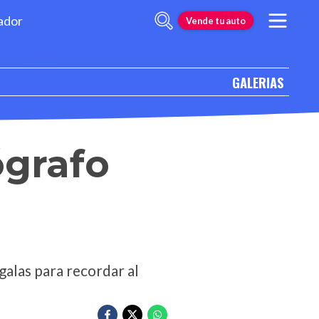
ador
Vende tu auto
GALERIAS
ógrafo
alas para recordar al