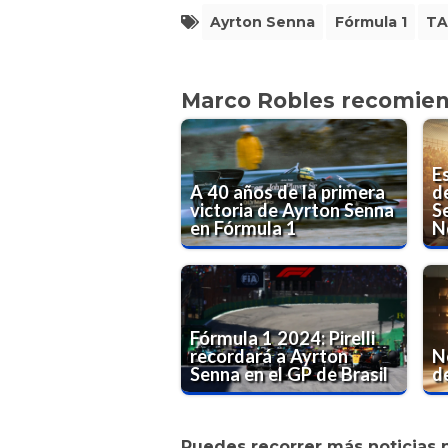
Ayrton Senna
Fórmula 1
TA
Marco Robles recomie
E
A 40 años de la primera
d
victoria de Ayrton Senna
Se
en Fórmula 1
N
Fórmula 1 2024: Pirelli
recordará a Ayrton
Ne
Senna en el GP de Brasil
d
Puedes recorrer más noticias 