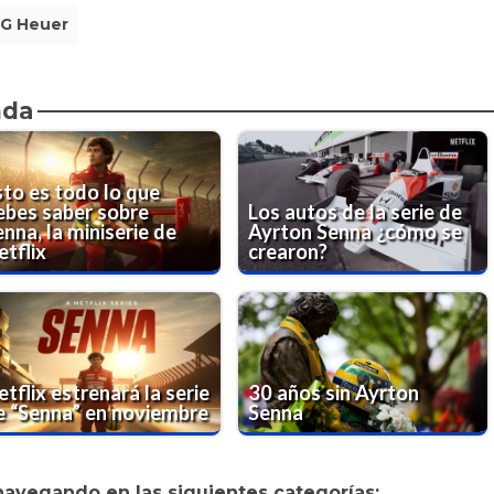
G Heuer
nda
sto es todo lo que
ebes saber sobre
Los autos de la serie de
nna, la miniserie de
Ayrton Senna ¿cómo se
etflix
crearon?
tflix estrenará la serie
30 años sin Ayrton
e “Senna” en noviembre
Senna
navegando en las siguientes categorías: