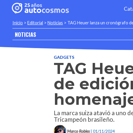
Cat
Inicio
>
Editorial
>
Noticias
>
TAG Heuer lanza un cronógrafo de 
NOTICIAS
GADGETS
TAG Heue
de edició
homenaje
La marca suiza atavió a uno 
Tricampeón brasileño.
Marco Robles
| 01/11/2024