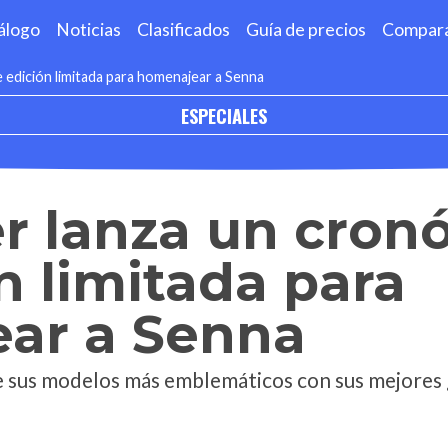
álogo
Noticias
Clasificados
Guía de precios
Compar
edición limitada para homenajear a Senna
ESPECIALES
r lanza un cron
n limitada para
ar a Senna
de sus modelos más emblemáticos con sus mejores g