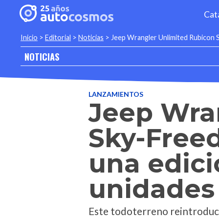
Cat
Inicio
>
Editorial
>
Noticias
>
Jeep Wrangler Unlimited Rubicon S
NOTICIAS
LANZAMIENTOS
Jeep Wra
Sky-Freed
una edici
unidades
Este todoterreno reintroduce