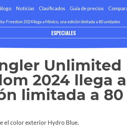
álogo
Noticias
Clasificados
Guía de precios
Compar
ky-Freedom 2024 llega a México, una edición limitada a 80 unidades
ESPECIALES
ngler Unlimited
om 2024 llega a
ón limitada a 80
 el color exterior Hydro Blue.