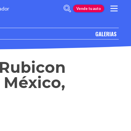
ador
Vende tu auto
GALERIAS
 Rubicon
 México,