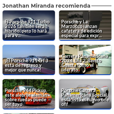
Jonathan Miranda recomienda
El Porsche 911 Turbo
Porsche y La
2026 también será
Marzocco lanzan
híbrido, pero lo hará
cafetera de edición
para v...
especial para expr...
Carrera Panamericana
¡El Porsche 911 GT3
2024, Día 2: Benito
está de regreso y
Guerra tomó el
mejor que nunca!
liderato
Porsche 944 Pickup,
Porsche Carrera
este alebrije alemán
Panamericana Special,
sobre ruedas puede
está listo el nuevo one
ser tuyo
off