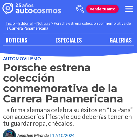
Vende tu auto
Inicio
>
Editorial
>
Noticias
>
Porsche estrena colección conmemorativa de
la Carrera Panamericana
NOTICIAS
ESPECIALES
GALERIAS
AUTOMOVILISMO
Porsche estrena
colección
conmemorativa de la
Carrera Panamericana
La firma alemana celebra su éxitos en “La Pana”
con accesorios lifestyle que deberías tener en
tu guardarropa, chécalos.
Jonathan Miranda
| 12/10/2024