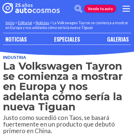
Vende tu auto
Inicio
>
Editorial
>
Noticias
>
La Volkswagen Tayron se comienza a mostrar
en Europa y nos adelanta cómo sería la nueva Tiguan
NOTICIAS
ESPECIALES
GALERIAS
INDUSTRIA
La Volkswagen Tayron
se comienza a mostrar
en Europa y nos
adelanta cómo sería la
nueva Tiguan
Justo como sucedió con Taos, se basará
fuertemente en un producto que debutó
primero en China.