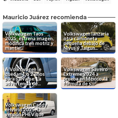
Mauricio Juárez recomienda
Volkswagen Taos
Volkswagen lanzaría
2025: estrena imagen,
otra camioneta
modifica tren motriz y
pequeña debajo de
mantie...
Nivus y Taigun...
A Volkswagen le
Volkswagen Saveiro
quedan 1 o 2 años
Extreme 2024 a
para salvarse: La
prueba en México, la
advertencia de...
fórmula de s...
Volkswagen Caddy
eHybrid 2025, la
versión PHEV que