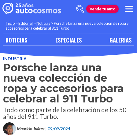
Vende tu auto
Inicio
>
Editorial
>
Noticias
>
Porsche lanza una nueva colección de ropa y
accesorios para celebrar al 911 Turbo
NOTICIAS
ESPECIALES
GALERIAS
INDUSTRIA
Porsche lanza una
nueva colección de
ropa y accesorios para
celebrar al 911 Turbo
Todo como parte de la celebración de los 50
años del 911 Turbo.
Mauricio Juárez
| 09/09/2024