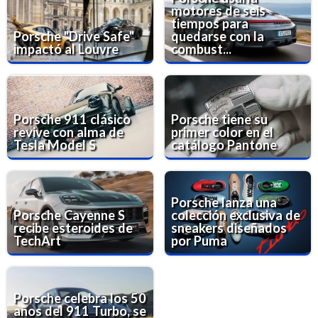
motores de seis
tiempos para
Porsche "Drive Safe"
quedarse con la
impactó al Louvre
combust...
Porsche 911 clásico
Porsche tiene su
revive con alma de
primer color en el
Tesla Model S
catálogo Pantone
Porsche lanza una
Porsche Cayenne S
colección exclusiva de
recibe esteroides de
sneakers diseñados
TechArt
por Puma
Porsche celebra los 50
años del 911 Turbo, se