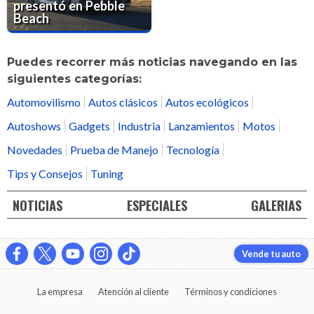
presentó en Pebble
Beach
Puedes recorrer más noticias navegando en las
siguientes categorías:
Automovilismo
Autos clásicos
Autos ecológicos
Autoshows
Gadgets
Industria
Lanzamientos
Motos
Novedades
Prueba de Manejo
Tecnología
Tips y Consejos
Tuning
NOTICIAS
ESPECIALES
GALERIAS
Vende tu auto
La empresa
Atención al cliente
Términos y condiciones