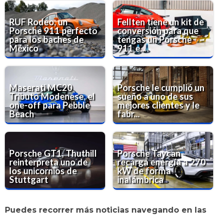
RUF Rodeo, un
Fellten tiene un kit de
Porsche 911 perfecto
conversión para que
para los baches de
tengas un Porsche
México
911 e...
Maserati MC20
Porsche le cumplió un
Tributo Modenese, el
sueño a uno de sus
one-off para Pebble
mejores clientes y le
Beach
fabr...
Porsche GT1, Thuthill
Porsche Taycan
reinterpreta uno de
recarga energía a 270
los unicornios de
kW de forma
Stuttgart
inalámbrica
Puedes recorrer más noticias navegando en las