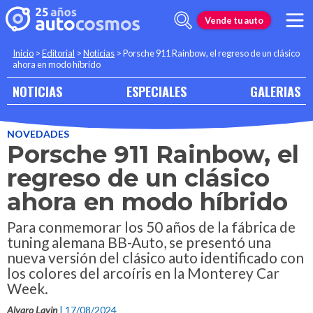
Vende tu auto
Inicio
>
Editorial
>
Noticias
>
Porsche 911 Rainbow, el regreso de un clásico
ahora en modo híbrido
NOTICIAS
ESPECIALES
GALERIAS
NOVEDADES
Porsche 911 Rainbow, el
regreso de un clásico
ahora en modo híbrido
Para conmemorar los 50 años de la fábrica de
tuning alemana BB-Auto, se presentó una
nueva versión del clásico auto identificado con
los colores del arcoíris en la Monterey Car
Week.
Alvaro Lavin
| 17/08/2024