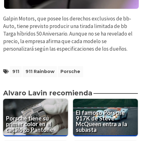
Galpin Motors, que posee los derechos exclusivos de bb-
Auto, tiene previsto producir una tirada limitada de bb
Targa híbridos 50 Aniversario. Aunque no se ha revelado el
precio, la empresa afirma que cada modelo se
personalizará según las especificaciones de los dueños.
911
911 Rainbow
Porsche
Alvaro Lavin recomienda
El famoso Porsche
Porsche tiene su
917K de Steve
primer color en el
McQueen entra a la
catálogo Pantone
subasta