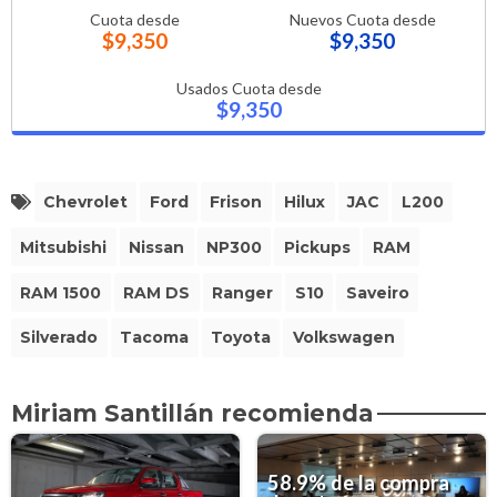
Cuota desde
Nuevos Cuota desde
$9,350
$9,350
Usados Cuota desde
$9,350
Chevrolet
Ford
Frison
Hilux
JAC
L200
Mitsubishi
Nissan
NP300
Pickups
RAM
RAM 1500
RAM DS
Ranger
S10
Saveiro
Silverado
Tacoma
Toyota
Volkswagen
Miriam Santillán recomienda
58.9% de la compra