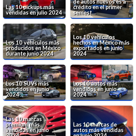
de autos nuevos es a
Las 10 pickups más
crédito en el primer
vendidas en julio 2024
semest...
Los 10 vehículos
Los 10 vehículos más
hechos en México más
producidos en México
exportados en junio
durante junio 2024
2024
Los 10 SUVs más
Los 10 autos más
vendidos en junio
vendidos en junio
2024
2024
Las 10 marcas
premium más
Las 10 marcas de
vendidas en junio
autos más vendidas
2024
en junio 2024