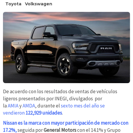
Toyota
Volkswagen
De acuerdo con los resultados de ventas de vehículos
ligeros presentados por INEGI, divulgados por
la
AMIA
y
AMDA
, durante el
sexto mes del año se
vendieron
122,929 unidades
.
Nissan es la marca con mayor participación de mercado con
17.2%,
seguida por
General Motors
con el 14.1% y Grupo