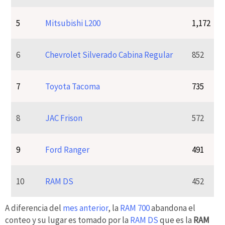
5
Mitsubishi L200
1,172
6
Chevrolet Silverado Cabina Regular
852
7
Toyota Tacoma
735
8
JAC Frison
572
9
Ford Ranger
491
10
RAM DS
452
A diferencia del
mes anterior
, la
RAM 700
abandona el
conteo y su lugar es tomado por la
RAM DS
que es la
RAM