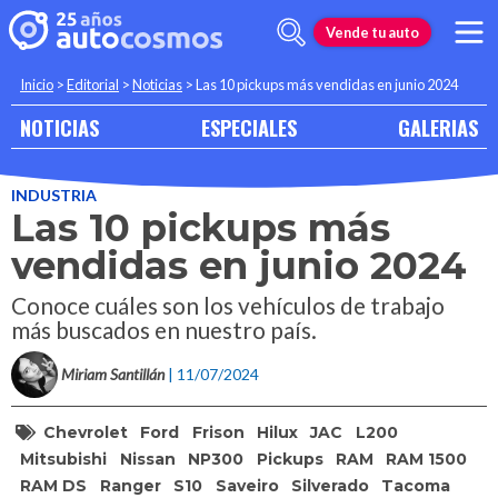
Vende tu auto
Inicio
>
Editorial
>
Noticias
>
Las 10 pickups más vendidas en junio 2024
NOTICIAS
ESPECIALES
GALERIAS
INDUSTRIA
Las 10 pickups más
vendidas en junio 2024
Conoce cuáles son los vehículos de trabajo
más buscados en nuestro país.
Miriam Santillán
| 11/07/2024
Chevrolet
Ford
Frison
Hilux
JAC
L200
Mitsubishi
Nissan
NP300
Pickups
RAM
RAM 1500
RAM DS
Ranger
S10
Saveiro
Silverado
Tacoma