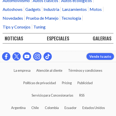
Automovilismo
Autos clásicos
Autos ecológicos
Autoshows
Gadgets
Industria
Lanzamientos
Motos
Novedades
Prueba de Manejo
Tecnología
Tips y Consejos
Tuning
NOTICIAS
ESPECIALES
GALERIAS
Vende tu auto
La empresa
Atención al cliente
Términos y condiciones
Políticas de privacidad
Pricing
Publicidad
Servicio para Concesionarias
RSS
Argentina
Chile
Colombia
Ecuador
Estados Unidos