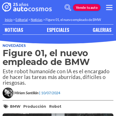
Vende tu auto
Inicio
>
Editorial
>
Noticias
>
Figure 01, el nuevo empleado de BMW
NOTICIAS
ESPECIALES
GALERIAS
NOVEDADES
Figure 01, el nuevo
empleado de BMW
Este robot humanoide con IA es el encargado
de hacer las tareas más aburridas, difíciles o
riesgosas.
Miriam Santillán
| 10/07/2024
BMW
Producción
Robot