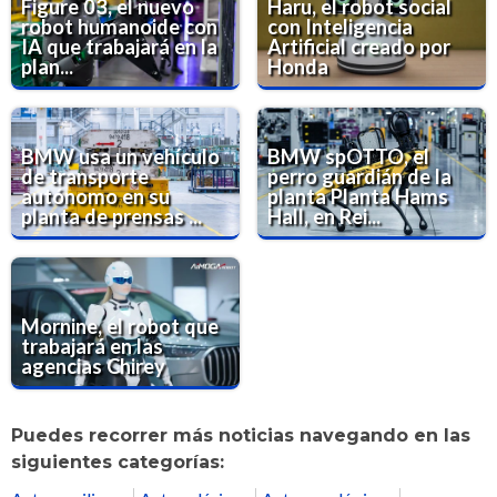
Figure 03, el nuevo
Haru, el robot social
robot humanoide con
con Inteligencia
IA que trabajará en la
Artificial creado por
plan...
Honda
BMW usa un vehículo
BMW spOTTO, el
de transporte
perro guardián de la
autónomo en su
planta Planta Hams
planta de prensas ...
Hall, en Rei...
Mornine, el robot que
trabajará en las
agencias Chirey
Puedes recorrer más noticias navegando en las
siguientes categorías: