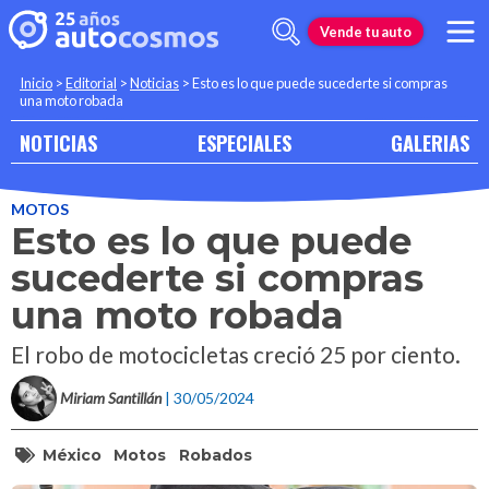
Vende tu auto
Inicio
>
Editorial
>
Noticias
>
Esto es lo que puede sucederte si compras
una moto robada
NOTICIAS
ESPECIALES
GALERIAS
MOTOS
Esto es lo que puede
sucederte si compras
una moto robada
El robo de motocicletas creció 25 por ciento.
Miriam Santillán
| 30/05/2024
México
Motos
Robados