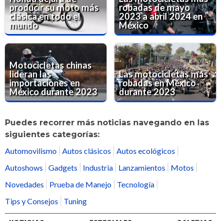
producir su moto más
robadas de mayo
clásica en todo el
2023 a abril 2024 en
mundo
México
Motocicletas chinas
lideran las
Las motocicletas más
importaciones en
robadas en México
México durante 2023
durante 2023
Puedes recorrer más noticias navegando en las
siguientes categorías:
Automovilismo
Autos clásicos
Autos ecológicos
Autoshows
Gadgets
Industria
Lanzamientos
Motos
Novedades
Prueba de Manejo
Tecnología
Tips y Consejos
Tuning