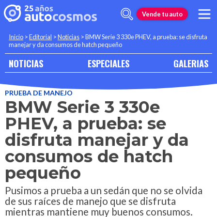
Vende tu auto
Inicio
>
Editorial
>
Noticias
>
BMW Serie 3 330e PHEV, a prueba: se disfruta
manejar y da consumos de hatch pequeño
NOTICIAS
ESPECIALES
GALERIAS
PRUEBA DE MANEJO
BMW Serie 3 330e
PHEV, a prueba: se
disfruta manejar y da
consumos de hatch
pequeño
Pusimos a prueba a un sedán que no se olvida
de sus raíces de manejo que se disfruta
mientras mantiene muy buenos consumos.