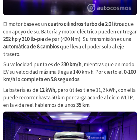
El motor base es un
cuatro cilindros turbo de 2.0 litros
que
con apoyo de su. Batería y motor eléctrico pueden entregar
292 hp y 310 lb-pie
de par (420 Nm). Su transmisión es una
automática de 8 cambios
que lleva el poder solo al eje
trasero.
Su velocidad punta es de
230 km/h
, mientras que en modo
EV su velocidad máxima llega a 140 km/h. Por cierto el
0-100
km/h lo completa en 5.8 segundos.
La batería es de
12 kWh,
pero útiles tiene 11,2 kWh, con ella
puede recorrer hasta 50 km por carga acorde al ciclo WLTP,
en la vida real hablamos de unos
35 km.