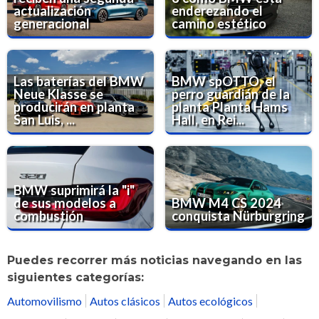
actualización
enderezando el
generacional
camino estético
Las baterías del BMW
BMW spOTTO, el
Neue Klasse se
perro guardián de la
producirán en planta
planta Planta Hams
San Luis, ...
Hall, en Rei...
BMW suprimirá la "i"
de sus modelos a
BMW M4 CS 2024
combustión
conquista Nürburgring
Puedes recorrer más noticias navegando en las
siguientes categorías:
Automovilismo
Autos clásicos
Autos ecológicos