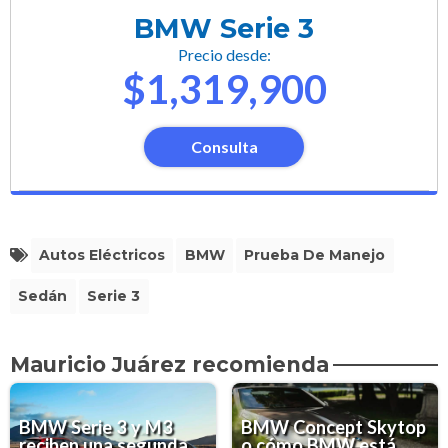
BMW Serie 3
Precio desde:
$1,319,900
Consulta
Autos Eléctricos
BMW
Prueba De Manejo
Sedán
Serie 3
Mauricio Juárez recomienda
BMW Serie 3 y M3
BMW Concept Skytop
reciben una segunda
o cómo BMW está