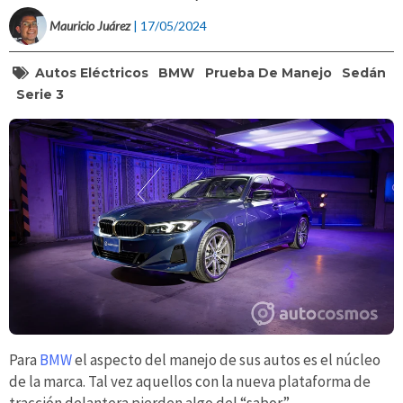
Mauricio Juárez
| 17/05/2024
Autos Eléctricos
BMW
Prueba De Manejo
Sedán
Serie 3
Para
BMW
el aspecto del manejo de sus autos es el núcleo
de la marca. Tal vez aquellos con la nueva plataforma de