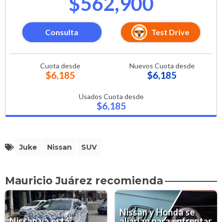
$562,900
Consulta
Test Drive
Cuota desde
Nuevos Cuota desde
$6,185
$6,185
Usados Cuota desde
$6,185
Juke
Nissan
SUV
Mauricio Juárez recomienda
Nissan y Honda se
Nissan ya está
aliarían para enfrentar