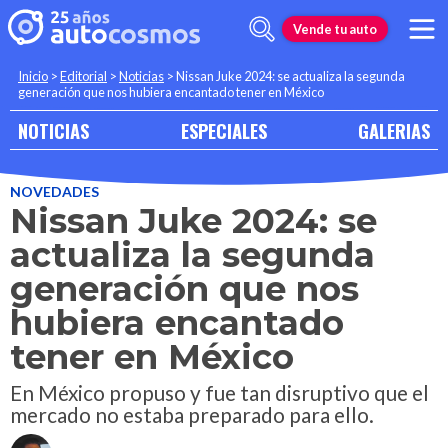
Vende tu auto
Inicio
>
Editorial
>
Noticias
>
Nissan Juke 2024: se actualiza la segunda
generación que nos hubiera encantado tener en México
NOTICIAS
ESPECIALES
GALERIAS
NOVEDADES
Nissan Juke 2024: se
actualiza la segunda
generación que nos
hubiera encantado
tener en México
En México propuso y fue tan disruptivo que el
mercado no estaba preparado para ello.