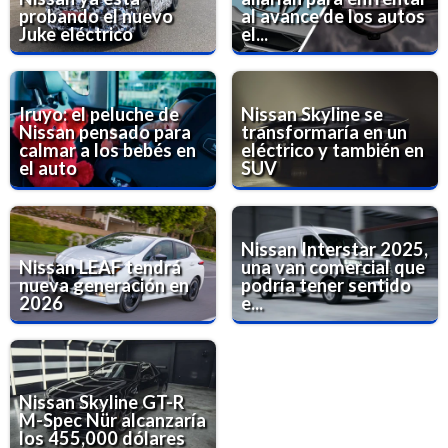
probando el nuevo
al avance de los autos
Juke eléctrico
el...
Iruyo: el peluche de
Nissan Skyline se
Nissan pensado para
transformaría en un
calmar a los bebés en
eléctrico y también en
el auto
SUV
Nissan Interstar 2025,
Nissan LEAF tendrá
una van comercial que
nueva generación en
podría tener sentido
2026
e...
Nissan Skyline GT-R
M-Spec Nür alcanzaría
los 455,000 dólares