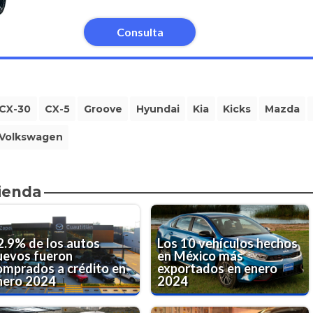
Consulta
CX-30
CX-5
Groove
Hyundai
Kia
Kicks
Mazda
Volkswagen
ienda
2.9% de los autos
Los 10 vehículos hechos
uevos fueron
en México más
omprados a crédito en
exportados en enero
nero 2024
2024