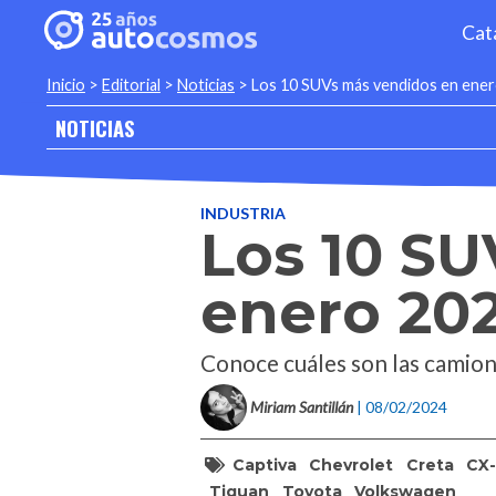
Cat
Inicio
>
Editorial
>
Noticias
>
Los 10 SUVs más vendidos en ene
NOTICIAS
INDUSTRIA
Los 10 S
enero 20
Conoce cuáles son las camion
Miriam Santillán
| 08/02/2024
Captiva
Chevrolet
Creta
CX
Tiguan
Toyota
Volkswagen