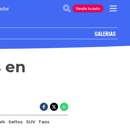
ador
Vende tu auto
GALERIAS
 en
V4
Seltos
SUV
Taos