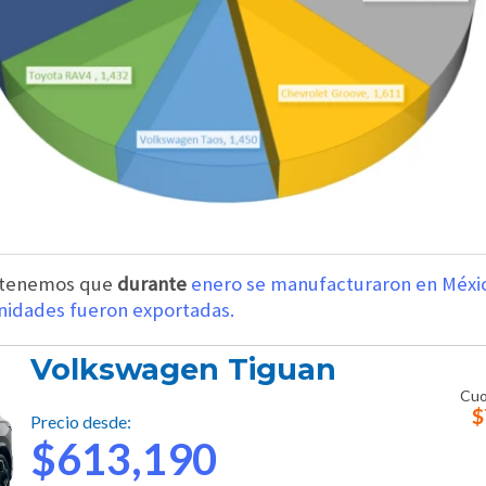
n tenemos que
durante
enero se manufacturaron en Méxic
nidades fueron exportadas.
Volkswagen Tiguan
Cuo
$
Precio desde:
$613,190