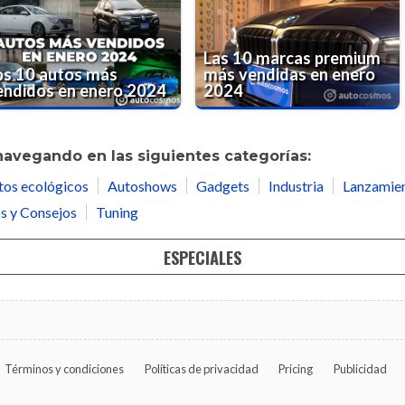
Las 10 marcas premium
os 10 autos más
más vendidas en enero
endidos en enero 2024
2024
navegando en las siguientes categorías:
tos ecológicos
Autoshows
Gadgets
Industria
Lanzamie
s y Consejos
Tuning
ESPECIALES
Términos y condiciones
Políticas de privacidad
Pricing
Publicidad