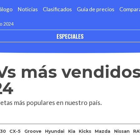
álogo
Noticias
Clasificados
Guía de precios
Compar
ro 2024
ESPECIALES
UVs más vendidos
24
etas más populares en nuestro país.
-30
CX-5
Groove
Hyundai
Kia
Kicks
Mazda
Nissan
RA