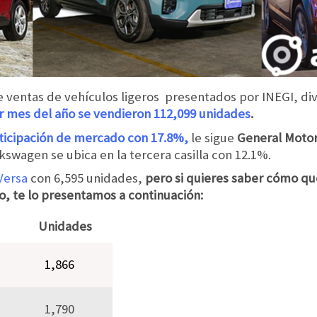
e ventas de vehículos ligeros presentados por INEGI, di
r mes del año se vendieron 112,099 unidades
.
ticipación de mercado con 17.8%,
le sigue
General Moto
wagen se ubica en la tercera casilla con 12.1%.
 Versa
con 6,595 unidades,
pero si quieres saber cómo qu
, te lo presentamos a continuación:
Unidades
1,866
1,790