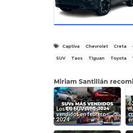
Captiva
Chevrolet
Creta
SUV
Taos
Tiguan
Toyota
Miriam Santillán recom
6
Los 10 SUVs más
n
vendidos en febrero
c
2024
e