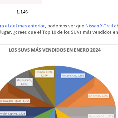
1,146
a el del mes anterior
, podemos ver que
Nissan X-Trail
ab
lugar, ¿crees que el Top 10 de los SUVs más vendidos en