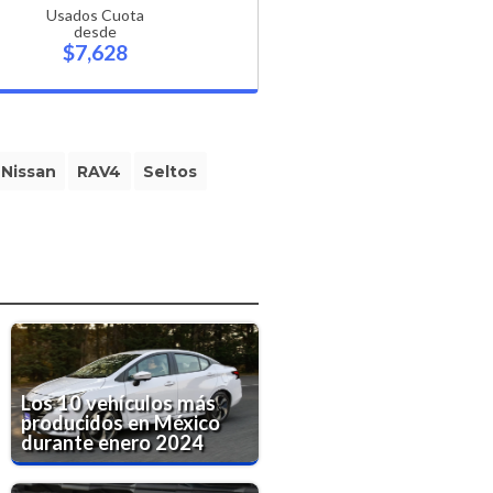
Usados Cuota
desde
$7,628
Nissan
RAV4
Seltos
Los 10 vehículos más
producidos en México
durante enero 2024