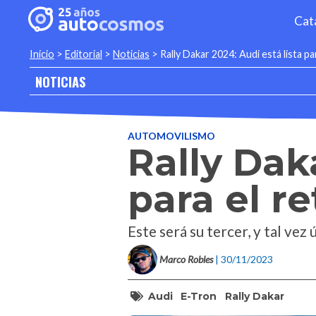
Cat
Inicio
>
Editorial
>
Noticias
>
Rally Dakar 2024: Audi está lista pa
NOTICIAS
AUTOMOVILISMO
Rally Daka
para el r
Este será su tercer, y tal vez
Marco Robles
| 30/11/2023
Audi
E-Tron
Rally Dakar