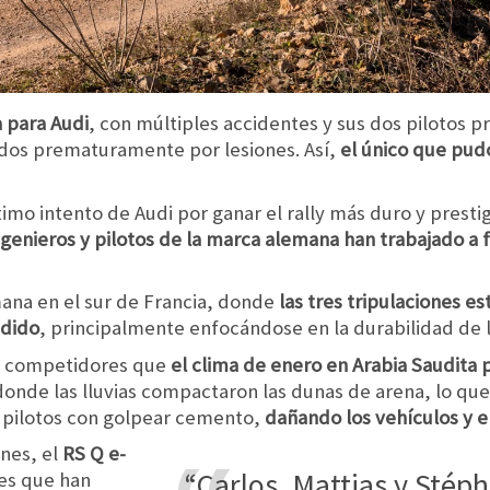
a para Audi
, con múltiples accidentes y sus dos pilotos p
rados prematuramente por lesiones. Así,
el único que pu
último intento de Audi por ganar el rally más duro y prest
ngenieros y pilotos de la marca alemana han trabajado a
emana en el sur de Francia, donde
las tres tripulaciones e
ndido
, principalmente enfocándose en la durabilidad de
os competidores que
el clima de enero en Arabia Saudita
donde las lluvias compactaron las dunas de arena, lo que 
 pilotos con golpear cemento,
dañando los vehículos y e
ones, el
RS Q e-
“Carlos, Mattias y Stéphane están
des que han