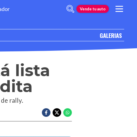
ador
Vende tu auto
GALERIAS
á lista
dita
de rally.