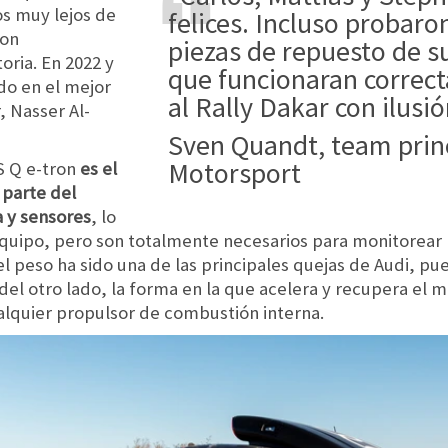
os muy lejos de
felices. Incluso probaro
con
piezas de repuesto de s
oria. En 2022 y
que funcionaran correc
do en el mejor
al Rally Dakar con ilusió
, Nasser Al-
Sven Quandt, team principal de Q
Motorsport
S Q e-tron
es el
parte del
 y sensores
, lo
equipo, pero son totalmente necesarios para monitorear 
 peso ha sido una de las principales quejas de Audi, p
 del otro lado, la forma en la que acelera y recupera el
ualquier propulsor de combustión interna.