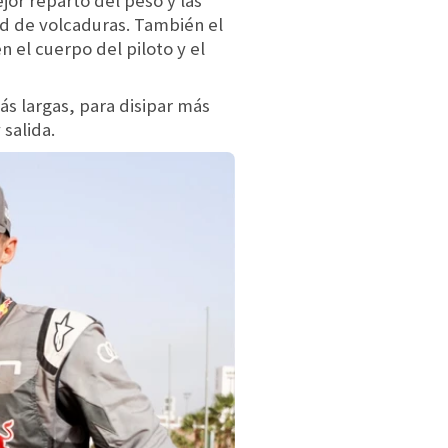
jor reparto del peso y las
dad de volcaduras. También el
n el cuerpo del piloto y el
ás largas, para disipar más
salida.