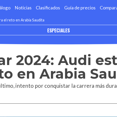
álogo
Noticias
Clasificados
Guía de precios
Compar
ra el reto en Arabia Saudita
ESPECIALES
r 2024: Audi est
eto en Arabia Sau
 último, intento por conquistar la carrera más dura 