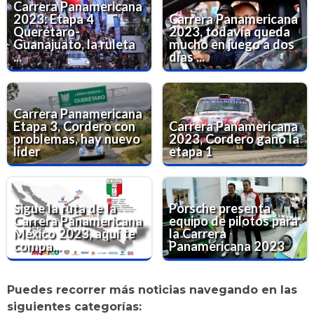
Carrera Panamericana
2023: Etapa 4
Carrera Panamericana
Querétaro-
2023, todavía queda
Guanajuato, la ruleta
mucho en juego a dos
...
días ...
Carrera Panamericana
Etapa 3, Cordero con
Carrera Panamericana
problemas, hay nuevo
2023, Cordero ganó la
líder
etapa 1
Sigue la ruta de la
Porsche presenta
Carrera Panamericana
equipo de pilotos para
México 2023, aquí te
la Carrera
compa...
Panamericana 2023
Puedes recorrer más noticias navegando en las
siguientes categorías: