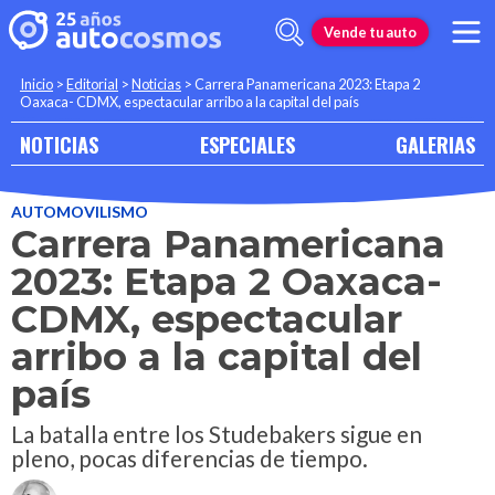
Vende tu auto
Inicio
>
Editorial
>
Noticias
>
Carrera Panamericana 2023: Etapa 2
Oaxaca- CDMX, espectacular arribo a la capital del país
NOTICIAS
ESPECIALES
GALERIAS
AUTOMOVILISMO
Carrera Panamericana
2023: Etapa 2 Oaxaca-
CDMX, espectacular
arribo a la capital del
país
La batalla entre los Studebakers sigue en
pleno, pocas diferencias de tiempo.