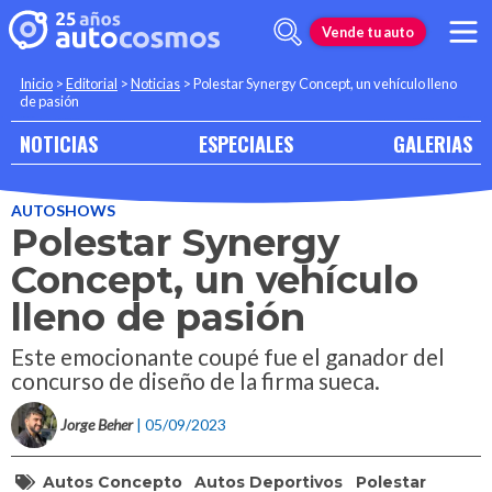
Vende tu auto
Inicio
>
Editorial
>
Noticias
>
Polestar Synergy Concept, un vehículo lleno
de pasión
NOTICIAS
ESPECIALES
GALERIAS
AUTOSHOWS
Polestar Synergy
Concept, un vehículo
lleno de pasión
Este emocionante coupé fue el ganador del
concurso de diseño de la firma sueca.
Jorge Beher
| 05/09/2023
Autos Concepto
Autos Deportivos
Polestar