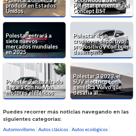
producir en Estados
Polestar presentará el
Unidos
Concept BST
Polestar entrará a
Polestar 4, un
siete nuevos
crossover deportivo,
mercados mundiales
propositivo y con buen
en 2025
desempeño
Polestar 3 2023, el
Polestar 2 actualizado
SUV eléctrico con
llegará con nuevos
genética Volvo que
motores eléctricos
desafía al...
Puedes recorrer más noticias navegando en las
siguientes categorías:
Automovilismo
Autos clásicos
Autos ecológicos