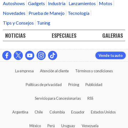
Autoshows
Gadgets
Industria
Lanzamientos
Motos
Novedades
Prueba de Manejo
Tecnología
Tips y Consejos
Tuning
NOTICIAS
ESPECIALES
GALERIAS
Vende tu auto
La empresa
Atención al cliente
Términos y condiciones
Políticas de privacidad
Pricing
Publicidad
Servicio para Concesionarias
RSS
Argentina
Chile
Colombia
Ecuador
Estados Unidos
México
Perú
Uruguay
Venezuela