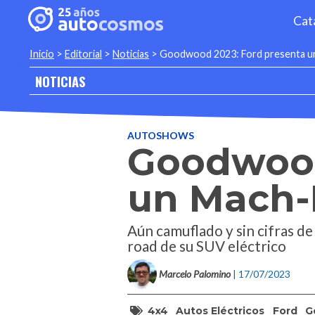
Cat
Inicio
>
Editorial
>
Noticias
>
Goodwood 2023: Ford presenta un
NOTICIAS
AUTOSHOWS
Goodwood
un Mach-E
Aún camuflado y sin cifras d
road de su SUV eléctrico
Marcelo Palomino
| 17/07/2023
4x4
Autos Eléctricos
Ford
G