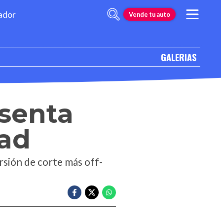
ador
Vende tu auto
GALERIAS
senta
oad
rsión de corte más off-