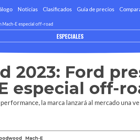
álogo
Noticias
Clasificados
Guía de precios
Compar
 Mach-E especial off-road
ESPECIALES
 2023: Ford pre
 especial off-r
e performance, la marca lanzará al mercado una ve
oodwood
Mach-E