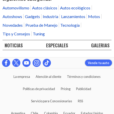
Automovilismo
Autos clásicos
Autos ecológicos
Autoshows
Gadgets
Industria
Lanzamientos
Motos
Novedades
Prueba de Manejo
Tecnología
Tips y Consejos
Tuning
NOTICIAS
ESPECIALES
GALERIAS
Vende tu auto
La empresa
Atención al cliente
Términos y condiciones
Políticas de privacidad
Pricing
Publicidad
Servicio para Concesionarias
RSS
Argentina
Chile
Colombia
Ecuador
Estados Unidos