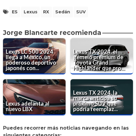
ES
Lexus
RX
Sedán
SUV
Jorge Blancarte recomienda
Lexus LC 500 2024
Lexus TX 2024, el
llega a México, un
gemelo premium de
poderoso deportivo
Toyota Grand
japonés con...
Highlander que pro...
Lexus TX 2024, la
marca anticipa su
Lexus adelanta al
próximo SUV que
nuevo LBX
podría reemplaz...
Puedes recorrer más noticias navegando en las
siguientes categorías: