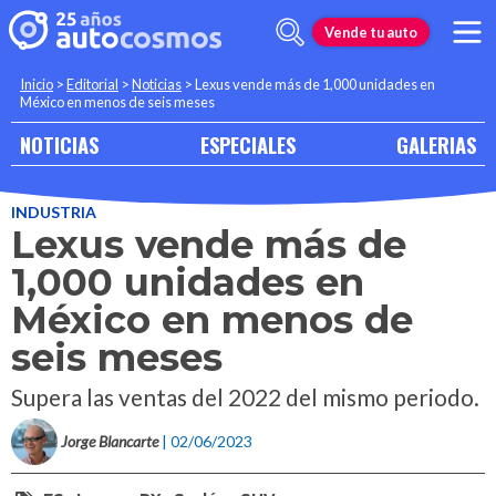
Vende tu auto
Inicio
>
Editorial
>
Noticias
>
Lexus vende más de 1,000 unidades en
México en menos de seis meses
NOTICIAS
ESPECIALES
GALERIAS
INDUSTRIA
Lexus vende más de
1,000 unidades en
México en menos de
seis meses
Supera las ventas del 2022 del mismo periodo.
Jorge Blancarte
| 02/06/2023