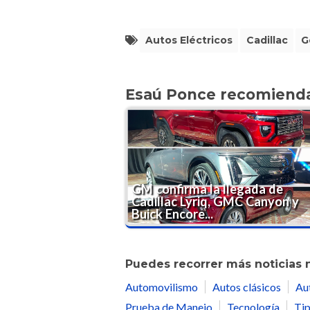
Autos Eléctricos
Cadillac
G
Esaú Ponce recomiend
GM confirma la llegada de
Cadillac Lyriq, GMC Canyon y
Buick Encore...
Puedes recorrer más noticias 
Automovilismo
Autos clásicos
Au
Prueba de Manejo
Tecnología
Tip