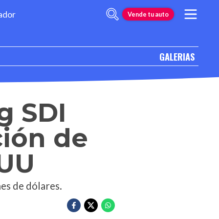
ador
Vende tu auto
GALERIAS
g SDI
ción de
 UU
es de dólares.