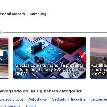
eneral Motors
Samsung
a
Un clásico en tu mano: se presenta
Cadilla
el Samsung Galaxy S23 Ultra
contact
BMW ...
de GM .
navegando en las siguientes categorías:
tos ecológicos
Autoshows
Gadgets
Industria
Lanzamie
s y Consejos
Tuning