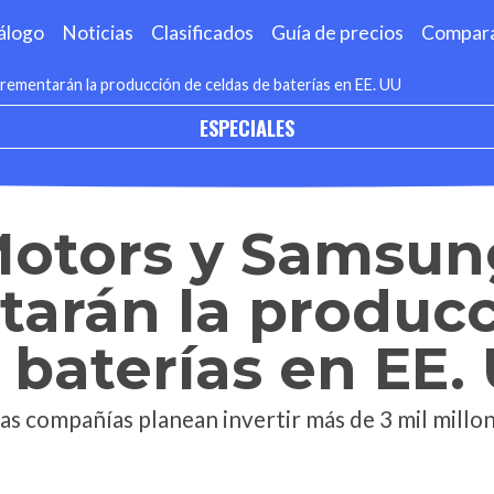
álogo
Noticias
Clasificados
Guía de precios
Compar
ementarán la producción de celdas de baterías en EE. UU
ESPECIALES
Motors y Samsun
tarán la produc
 baterías en EE.
as compañías planean invertir más de 3 mil millon