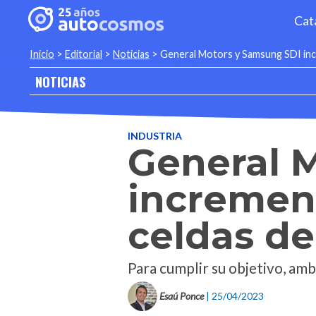
Cat
Inicio
>
Editorial
>
Noticias
>
General Motors y Samsung SDI incr
NOTICIAS
INDUSTRIA
General 
incremen
celdas de
Para cumplir su objetivo, amb
Esaú Ponce
| 25/04/2023