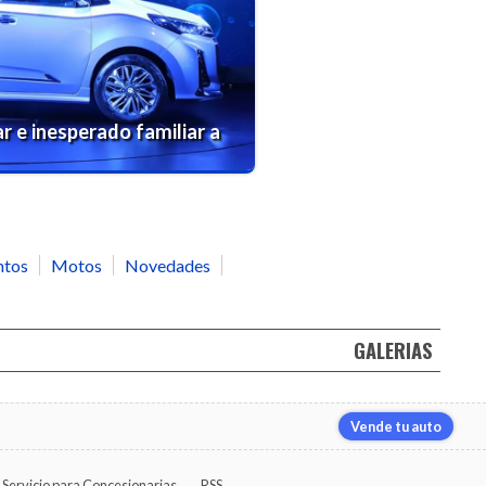
r e inesperado familiar a
ntos
Motos
Novedades
GALERIAS
Vende tu auto
Servicio para Concesionarias
RSS