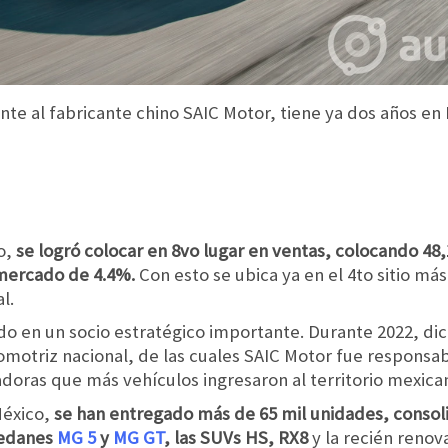
nte al fabricante chino SAIC Motor, tiene ya dos años en
o,
se logró colocar en 8vo lugar en ventas, colocando 48
 mercado de 4.4%.
Con esto se ubica ya en el 4to sitio m
l.
ido en un socio estratégico importante. Durante 2022, di
tomotriz nacional, de las cuales SAIC Motor fue responsa
tadoras que más vehículos ingresaron al territorio mexica
México,
se han entregado más de 65 mil unidades, conso
sedanes
MG 5
y
MG GT
, las SUVs HS, RX8
y la recién reno