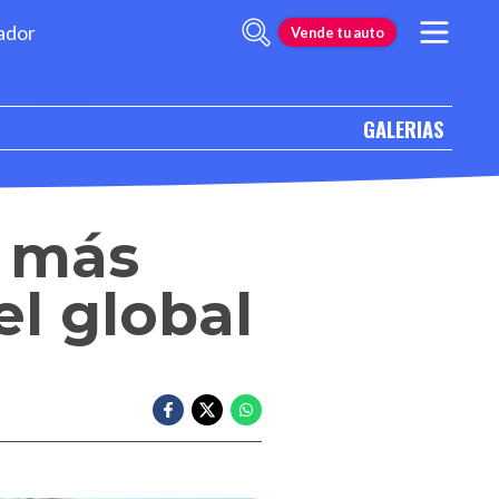
ador
Vende tu auto
GALERIAS
o más
l global