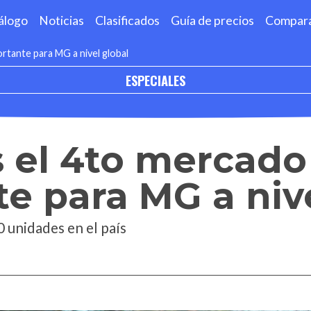
álogo
Noticias
Clasificados
Guía de precios
Compar
rtante para MG a nivel global
ESPECIALES
s el 4to mercad
e para MG a nive
 unidades en el país