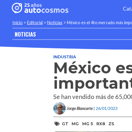
Cat
Inicio
>
Editorial
>
Noticias
>
México es el 4to mercado más impo
NOTICIAS
INDUSTRIA
México e
important
Se han vendido más de 65,000
Jorge Blancarte
| 26/01/2023
GT
MG
MG 5
RX8
ZS