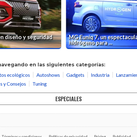
n diseño y seguridad
MG Euniq 7, un espectacula
hidrógeno para ...
navegando en las siguientes categorías:
tos ecológicos
Autoshows
Gadgets
Industria
Lanzamie
s y Consejos
Tuning
ESPECIALES
Términos y condiciones
Políticas de privacidad
Pricing
Publicidad