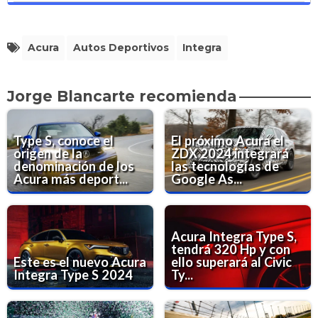
Acura
Autos Deportivos
Integra
Jorge Blancarte recomienda
Type S, conoce el
El próximo Acura el
origen de la
ZDX 2024 integrará
denominación de los
las tecnologías de
Acura más deport...
Google As...
Acura Integra Type S,
tendrá 320 Hp y con
Este es el nuevo Acura
ello superará al Civic
Integra Type S 2024
Ty...