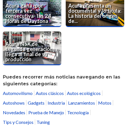
Acura gana -por
Acura presenta un
tercera vez
documental y lo titula:
consecutiva- las 24
La historia del origen
Horas de Daytona
de...
Acura NSX de
segunda generación
llega al final de su
producción
Puedes recorrer más noticias navegando en las
siguientes categorías:
Automovilismo
Autos clásicos
Autos ecológicos
Autoshows
Gadgets
Industria
Lanzamientos
Motos
Novedades
Prueba de Manejo
Tecnología
Tips y Consejos
Tuning