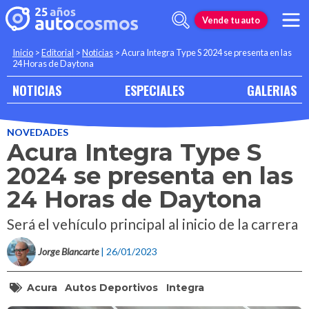
Vende tu auto
Inicio
>
Editorial
>
Noticias
>
Acura Integra Type S 2024 se presenta en las
24 Horas de Daytona
NOTICIAS
ESPECIALES
GALERIAS
NOVEDADES
Acura Integra Type S
2024 se presenta en las
24 Horas de Daytona
Será el vehículo principal al inicio de la carrera
Jorge Blancarte
| 26/01/2023
Acura
Autos Deportivos
Integra