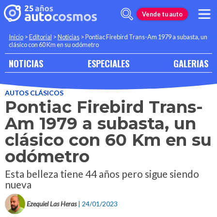
Vende tu auto
Inicio
>
Editorial
>
Noticias
>
Pontiac Firebird Trans-Am 1979 a subasta, un
clásico con 60 Km en su odómetro
NOTICIAS
ESPECIALES
GALERIAS
AUTOS CLÁSICOS
Pontiac Firebird Trans-
Am 1979 a subasta, un
clásico con 60 Km en su
odómetro
Esta belleza tiene 44 años pero sigue siendo
nueva
Ezequiel Las Heras
| 24/01/2023