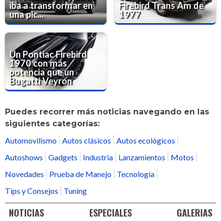
iba a transformar en
Firebird Trans Am de
una pic...
1977
Un Pontiac Firebird
1970 con más
potencia que un
Bugatti Veyron
Puedes recorrer más noticias navegando en las
siguientes categorías:
Automovilismo
Autos clásicos
Autos ecológicos
Autoshows
Gadgets
Industria
Lanzamientos
Motos
Novedades
Prueba de Manejo
Tecnología
Tips y Consejos
Tuning
NOTICIAS
ESPECIALES
GALERIAS