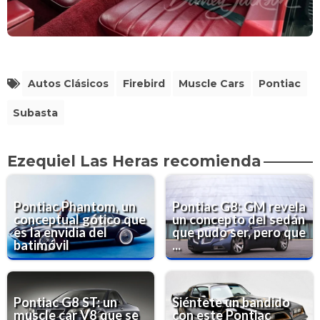
Autos Clásicos
Firebird
Muscle Cars
Pontiac
Subasta
Ezequiel Las Heras recomienda
Pontiac Phantom, un
Pontiac G8: GM revela
conceptual gótico que
un concepto del sedán
es la envidia del
que pudo ser, pero que
batimóvil
...
Pontiac G8 ST: un
Siéntete un bandido
muscle car V8 que se
con este Pontiac