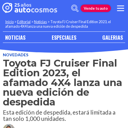
Vende tu auto
Inicio
>
Editorial
>
Noticias
>
Toyota FJ Cruiser Final Edition 2023, el
afamado 4X4 lanza una nueva edición de despedida
NOTICIAS
ESPECIALES
GALERIAS
NOVEDADES
Toyota FJ Cruiser Final
Edition 2023, el
afamado 4X4 lanza una
nueva edición de
despedida
Esta edición de despedida, estará limitada a
tan solo 1,000 unidades.