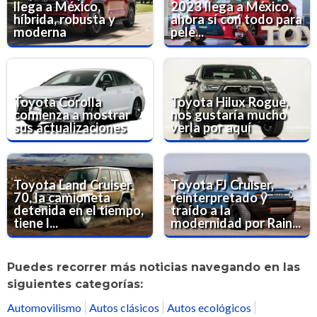
llega a México,
2023 llega a México,
híbrida, robusta y
ahora sí con todo para
moderna
pele...
Toyota Corolla
Toyota Hilux Rogue,
comienza a mostrar
nos gustaría mucho
sus actualizaciones
verla por aquí
Toyota Land Cruiser
Toyota FJ Cruiser,
70, la camioneta
reinterpretado y
detenida en el tiempo,
traído a la
tiene l...
modernidad por Rain...
Puedes recorrer más noticias navegando en las
siguientes categorías:
Automovilismo
Autos clásicos
Autos ecológicos