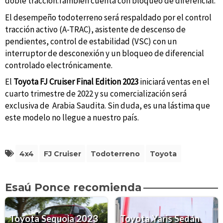
doble tracción.También cuenta con bloqueo de diferencial.
El desempeño todoterreno será respaldado por el control
tracción activo (A-TRAC), asistente de descenso de
pendientes, control de estabilidad (VSC) con un
interruptor de desconexión y un bloqueo de diferencial
controlado electrónicamente.
El
Toyota FJ Cruiser Final Edition 2023
iniciará ventas en el
cuarto trimestre de 2022 y su comercialización será
exclusiva de Arabia Saudita. Sin duda, es una lástima que
este modelo no llegue a nuestro país.
4x4
FJ Cruiser
Todoterreno
Toyota
Esaú Ponce recomienda
Toyota Sequoia 2023
Toyota Yaris Sedán