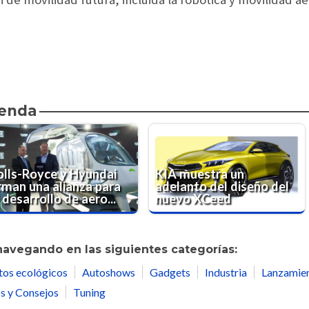
ienda
olls-Royce y Hyundai
KIA muestra un
irman una alianza para
adelanto del diseño del
 desarrollo de aero...
nuevo XCeed
navegando en las siguientes categorías:
tos ecológicos
Autoshows
Gadgets
Industria
Lanzamie
s y Consejos
Tuning