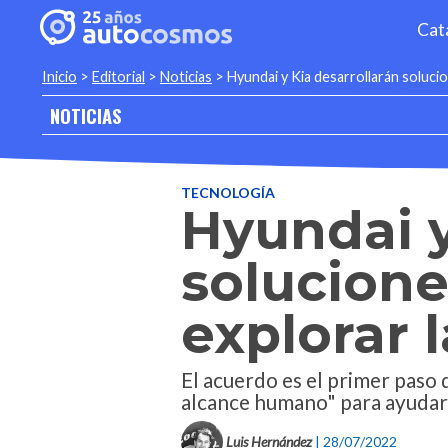
Cat
Inicio
>
Editorial
>
Noticias
>
Hyundai y Kia desarrollarán solucio
NOTICIAS
TECNOLOGÍA
Hyundai y
solucione
explorar 
El acuerdo es el primer paso 
alcance humano" para ayudar 
Luis Hernández
| 28/07/2022