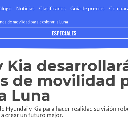
álogo
Noticias
Clasificados
Guía de precios
Compar
nes de movilidad para explorar la Luna
ESPECIALES
 Kia desarrollar
s de movilidad 
la Luna
de Hyundai y Kia para hacer realidad su visión rob
a crear un futuro mejor.