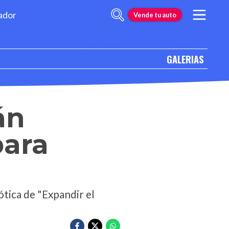
ador
Vende tu auto
GALERIAS
án
para
ótica de "Expandir el