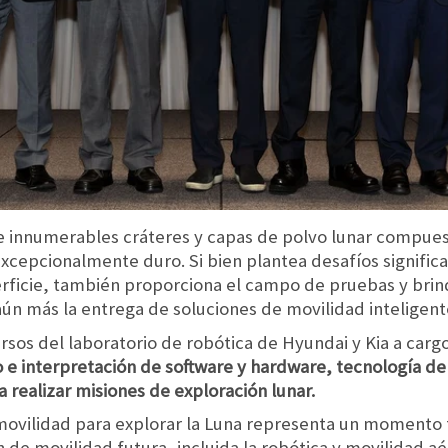
e innumerables cráteres y capas de polvo lunar compuest
xcepcionalmente duro. Si bien plantea desafíos significat
rficie, también proporciona el campo de pruebas y brind
ún más la entrega de soluciones de movilidad inteligentes
rsos del laboratorio de robótica de Hyundai y Kia a cargo
 e interpretación de software y hardware, tecnología de
a realizar misiones de exploración lunar.
 movilidad para explorar la Luna representa un momento 
 de movilidad futura, incluida la robótica y movilidad aé