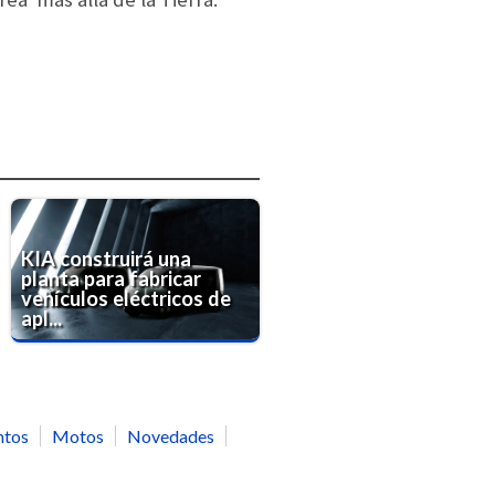
KIA construirá una
planta para fabricar
vehículos eléctricos de
apl...
ntos
Motos
Novedades