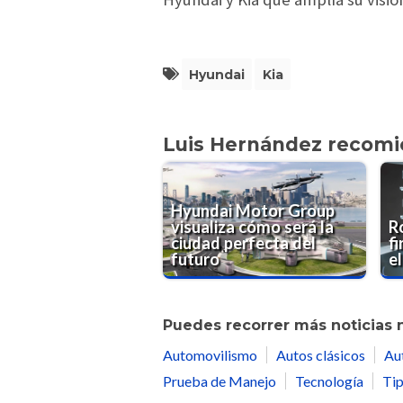
Hyundai
Kia
Luis Hernández recom
Hyundai Motor Group
visualiza cómo será la
R
ciudad perfecta del
f
futuro
el
Puedes recorrer más noticias 
Automovilismo
Autos clásicos
Au
Prueba de Manejo
Tecnología
Tip