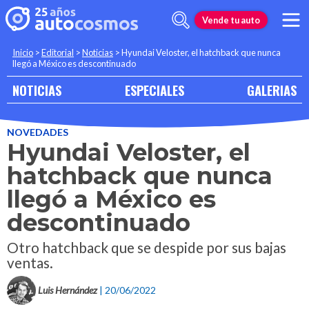
Vende tu auto
Inicio
>
Editorial
>
Noticias
>
Hyundai Veloster, el hatchback que nunca
llegó a México es descontinuado
NOTICIAS
ESPECIALES
GALERIAS
NOVEDADES
Hyundai Veloster, el
hatchback que nunca
llegó a México es
descontinuado
Otro hatchback que se despide por sus bajas
ventas.
Luis Hernández
| 20/06/2022