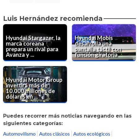
Luis Hernández recomienda
Hyundai Stargazer, la
Hyundai Mobis
marca coreana
desarrolla una
prepara un rival para
pantalla táctil con
Avanza y ...
función giratoria
Hyundai Motor Group
invertirá más de
10,000 millones de
dólares en ...
Puedes recorrer más noticias navegando en las
siguientes categorías:
Automovilismo
Autos clásicos
Autos ecológicos