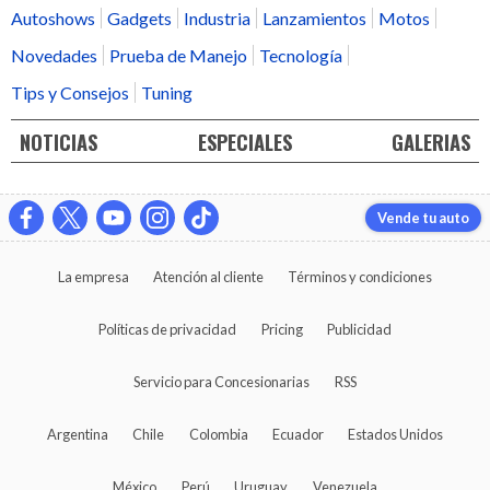
Autoshows
Gadgets
Industria
Lanzamientos
Motos
Novedades
Prueba de Manejo
Tecnología
Tips y Consejos
Tuning
NOTICIAS
ESPECIALES
GALERIAS
Vende tu auto
La empresa
Atención al cliente
Términos y condiciones
Políticas de privacidad
Pricing
Publicidad
Servicio para Concesionarias
RSS
Argentina
Chile
Colombia
Ecuador
Estados Unidos
México
Perú
Uruguay
Venezuela