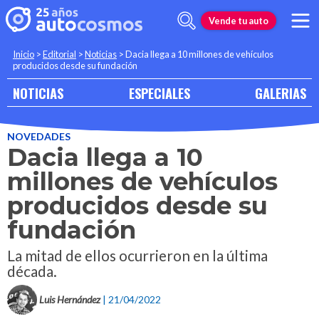
Vende tu auto
Inicio
>
Editorial
>
Noticias
>
Dacia llega a 10 millones de vehículos
producidos desde su fundación
NOTICIAS
ESPECIALES
GALERIAS
NOVEDADES
Dacia llega a 10
millones de vehículos
producidos desde su
fundación
La mitad de ellos ocurrieron en la última
década.
Luis Hernández
| 21/04/2022