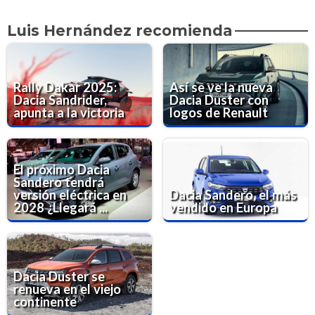
Luis Hernández recomienda
Rally Dakar 2025:
Así se ve la nueva
Dacia Sandrider,
Dacia Duster con
apunta a la victoria
logos de Renault
El próximo Dacia
Sandero tendrá
versión eléctrica en
Dacia Sandero, el más
2028 ¿Llegará ...
vendido en Europa
Dacia Duster se
renueva en el viejo
continente