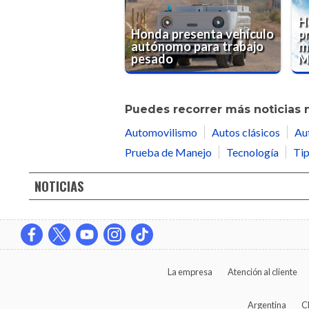
H
Honda presenta vehículo
p
autónomo para trabajo
m
pesado
M
Puedes recorrer más noticias 
Automovilismo
Autos clásicos
Au
Prueba de Manejo
Tecnología
Tip
NOTICIAS
La empresa
Atención al cliente
Argentina
C