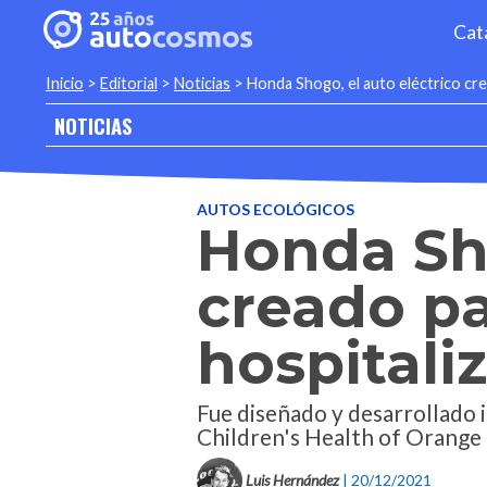
Cat
Inicio
>
Editorial
>
Noticias
>
Honda Shogo, el auto eléctrico cre
NOTICIAS
AUTOS ECOLÓGICOS
Honda Sho
creado pa
hospitali
Fue diseñado y desarrollado
Children's Health of Orang
Luis Hernández
| 20/12/2021