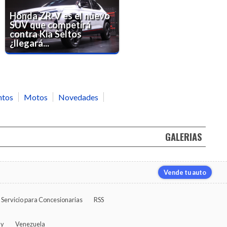
Honda ZR-V es el nuevo
SUV que competirá
contra Kia Seltos
¿llegará...
ntos
Motos
Novedades
GALERIAS
Vende tu auto
Servicio para Concesionarias
RSS
ay
Venezuela