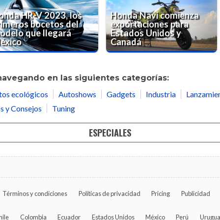
onda HR-V 2023, los
Honda Navi comienza
rimeros bocetos del
exportaciones para
odelo que llegará
Estados Unidos y
éxico
Canadá
navegando en las siguientes categorías:
tos ecológicos
Autoshows
Gadgets
Industria
Lanzamie
s y Consejos
Tuning
ESPECIALES
Términos y condiciones
Políticas de privacidad
Pricing
Publicidad
hile
Colombia
Ecuador
Estados Unidos
México
Perú
Urugu