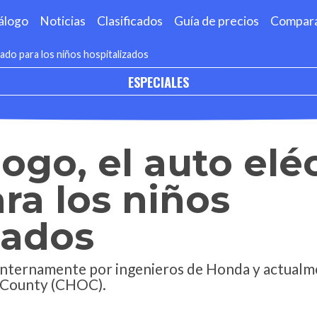
álogo
Noticias
Clasificados
Guía de precios
Compar
ado para los niños hospitalizados
ESPECIALES
go, el auto eléc
ra los niños
zados
 internamente por ingenieros de Honda y actualm
e County (CHOC).