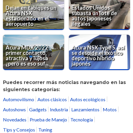
Dejan en tabiques un
Estados Unidos
Acura NSX
subasta un lote de
estacionado en el
autos japoneses
aeropuerto
ilegales
Acura MDX 2022
Acura NSX Type S, así
primer contacto,
se despide el exótico
atractiva y lujosa
deportivo híbrido
¿pero es eso suf...
japonés
Puedes recorrer más noticias navegando en las
siguientes categorías:
Automovilismo
Autos clásicos
Autos ecológicos
Autoshows
Gadgets
Industria
Lanzamientos
Motos
Novedades
Prueba de Manejo
Tecnología
Tips y Consejos
Tuning