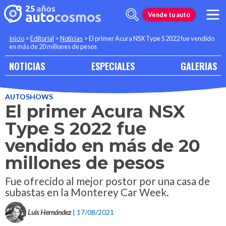
Vende tu auto
Inicio
>
Editorial
>
Noticias
>
El primer Acura NSX Type S 2022 fue vendido
en más de 20 millones de pesos
NOTICIAS
ESPECIALES
GALERIAS
AUTOSHOWS
El primer Acura NSX
Type S 2022 fue
vendido en más de 20
millones de pesos
Fue ofrecido al mejor postor por una casa de
subastas en la Monterey Car Week.
Luis Hernández
| 17/08/2021