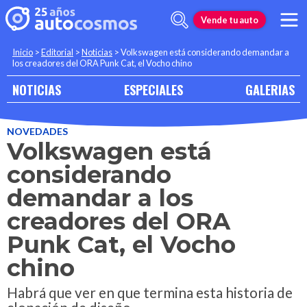
Vende tu auto
Inicio
>
Editorial
>
Noticias
>
Volkswagen está considerando demandar a
los creadores del ORA Punk Cat, el Vocho chino
NOTICIAS
ESPECIALES
GALERIAS
NOVEDADES
Volkswagen está
considerando
demandar a los
creadores del ORA
Punk Cat, el Vocho
chino
Habrá que ver en que termina esta historia de