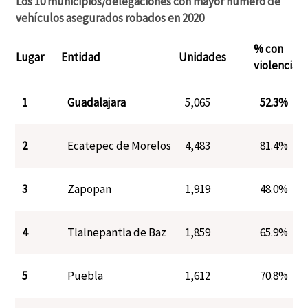
Los 10 municipios/delegaciones con mayor número de
vehículos asegurados robados en 2020
% con
Lugar
Entidad
Unidades
violencia
1
Guadalajara
5,065
52.3%
2
Ecatepec de Morelos
4,483
81.4%
3
Zapopan
1,919
48.0%
4
Tlalnepantla de Baz
1,859
65.9%
5
Puebla
1,612
70.8%