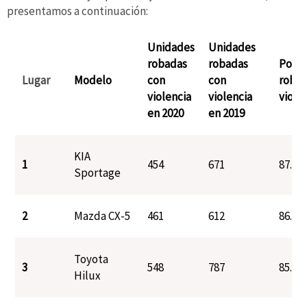
presentamos a continuación:
Unidades
Unidades
robadas
robadas
Porce
Lugar
Modelo
con
con
robo 
violencia
violencia
viole
en 2020
en 2019
KIA
1
454
671
87.8
Sportage
2
Mazda CX-5
461
612
86.8
Toyota
3
548
787
85.6
Hilux