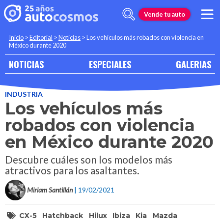
Vende tu auto
Inicio
>
Editorial
>
Noticias
>
Los vehículos más robados con violencia en
México durante 2020
NOTICIAS
ESPECIALES
GALERIAS
INDUSTRIA
Los vehículos más
robados con violencia
en México durante 2020
Descubre cuáles son los modelos más
atractivos para los asaltantes.
Miriam Santillán
| 19/02/2021
CX-5
Hatchback
Hilux
Ibiza
Kia
Mazda