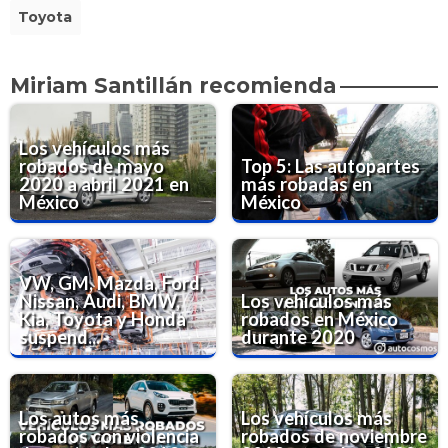
Toyota
Miriam Santillán recomienda
Los vehículos más
robados de mayo
Top 5: Las autopartes
2020 a abril 2021 en
más robadas en
México
México
VW, GM, Mazda, Ford,
Nissan, Audi, BMW,
Los vehículos más
Kia, Toyota y Honda
robados en México
suspend...
durante 2020
Los autos más
Los vehículos más
robados con violencia
robados de noviembre