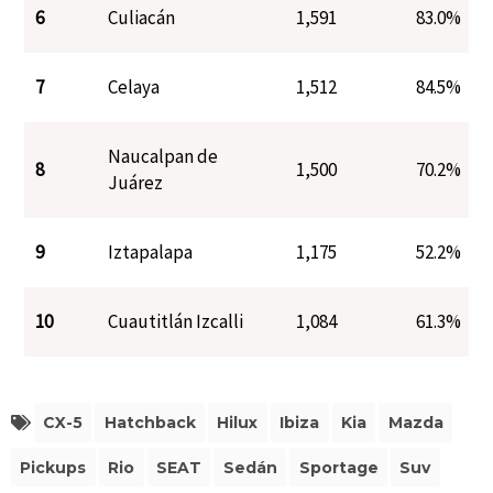
6
Culiacán
1,591
83.0%
7
Celaya
1,512
84.5%
Naucalpan de
8
1,500
70.2%
Juárez
9
Iztapalapa
1,175
52.2%
10
Cuautitlán Izcalli
1,084
61.3%
CX-5
Hatchback
Hilux
Ibiza
Kia
Mazda
Pickups
Rio
SEAT
Sedán
Sportage
Suv