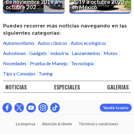
de noviembre 2019 a
2019 a octubre 2020
octubre 202...
en México
Puedes recorrer más noticias navegando en las
siguientes categorías:
Automovilismo
Autos clásicos
Autos ecológicos
Autoshows
Gadgets
Industria
Lanzamientos
Motos
Novedades
Prueba de Manejo
Tecnología
Tips y Consejos
Tuning
NOTICIAS
ESPECIALES
GALERIAS
Vende tu auto
La empresa
Atención al cliente
Términos y condiciones