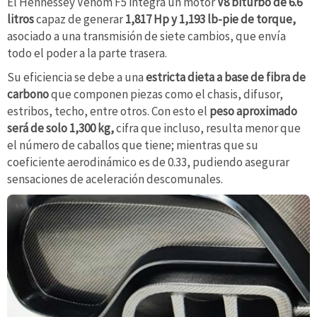
El Hennessey Venom F5 integra un motor
V8 biturbo de 6.6
litros
capaz de generar
1,817 Hp y 1,193 lb-pie de torque,
asociado a una transmisión de siete cambios, que envía
todo el poder a la parte trasera.
Su eficiencia se debe a una
estricta dieta a base de fibra de
carbono
que componen piezas como el chasis, difusor,
estribos, techo, entre otros. Con esto el
peso aproximado
será de solo 1,300 kg,
cifra que incluso, resulta menor que
el número de caballos que tiene; mientras que su
coeficiente aerodinámico es de 0.33, pudiendo asegurar
sensaciones de aceleración descomunales.