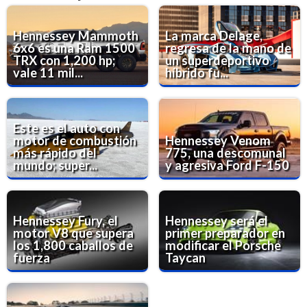
Hennessey Mammoth
La marca Delage,
6x6 es una Ram 1500
regresa de la mano de
TRX con 1,200 hp;
un superdeportivo
vale 11 mil...
híbrido fu...
Este es el auto con
motor de combustión
Hennessey Venom
más rápido del
775, una descomunal
mundo; super...
y agresiva Ford F-150
Hennessey Fury, el
Hennessey será el
motor V8 que supera
primer preparador en
los 1,800 caballos de
modificar el Porsche
fuerza
Taycan