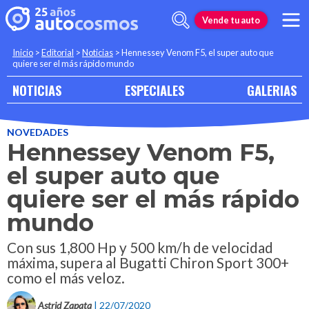
Vende tu auto
Inicio
>
Editorial
>
Noticias
>
Hennessey Venom F5, el super auto que
quiere ser el más rápido mundo
NOTICIAS
ESPECIALES
GALERIAS
NOVEDADES
Hennessey Venom F5,
el super auto que
quiere ser el más rápido
mundo
Con sus 1,800 Hp y 500 km/h de velocidad
máxima, supera al Bugatti Chiron Sport 300+
como el más veloz.
Astrid Zapata
| 22/07/2020