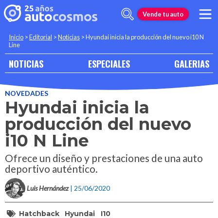
Vende tu auto
Inicio
>
Editorial
>
Noticias
>
Hyundai inicia la producción del nuevo i10 N
Line
NOTICIAS
ESPECIALES
GALERIAS
NOVEDADES
Hyundai inicia la
producción del nuevo
i10 N Line
Ofrece un diseño y prestaciones de una auto
deportivo auténtico.
Luis Hernández
| 25/06/2020
Hatchback
Hyundai
I10