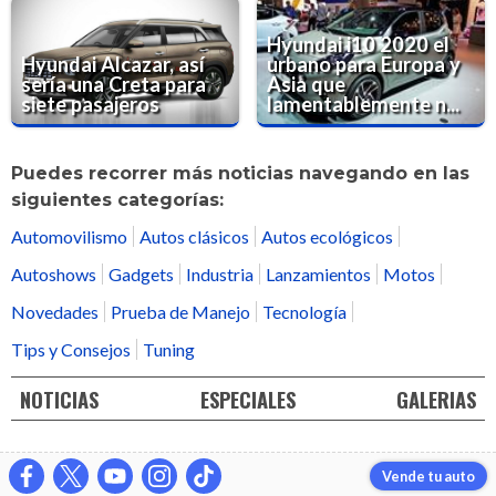
Hyundai i10 2020 el
Hyundai Alcazar, así
urbano para Europa y
sería una Creta para
Asia que
siete pasajeros
lamentablemente n...
Puedes recorrer más noticias navegando en las
siguientes categorías:
Automovilismo
Autos clásicos
Autos ecológicos
Autoshows
Gadgets
Industria
Lanzamientos
Motos
Novedades
Prueba de Manejo
Tecnología
Tips y Consejos
Tuning
NOTICIAS
ESPECIALES
GALERIAS
Vende tu auto