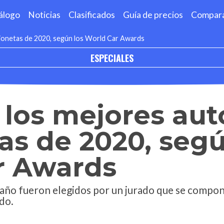
álogo
Noticias
Clasificados
Guía de precios
Compar
mionetas de 2020, según los World Car Awards
ESPECIALES
 los mejores aut
s de 2020, segú
r Awards
 año fueron elegidos por un jurado que se compon
do.