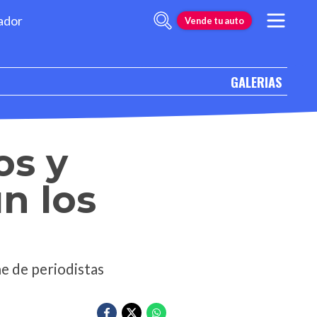
ador
Vende tu auto
GALERIAS
os y
n los
e de periodistas