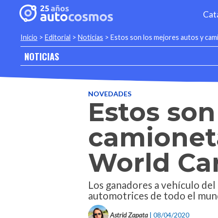
Cat
Inicio
>
Editorial
>
Noticias
>
Estos son los mejores autos y ca
NOTICIAS
NOVEDADES
Estos son
camioneta
World Ca
Los ganadores a vehículo del
automotrices de todo el mun
Astrid Zapata
| 08/04/2020