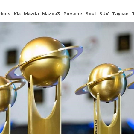
ricos
Kia
Mazda
Mazda3
Porsche
Soul
SUV
Taycan