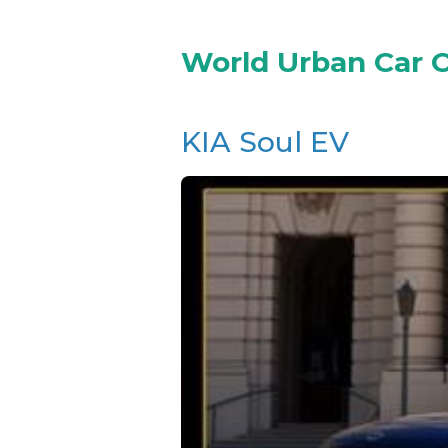
World Urban Car O
KIA Soul EV