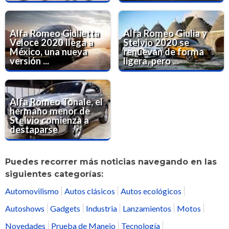
Alfa Romeo Giulietta
Alfa Romeo Giulia y
Veloce 2020 llega a
Stelvio 2020 se
México, una nueva
renuevan de forma
versión ...
ligera, pero ...
Alfa Romeo Tonale, el
hermano menor de
Stelvio comienza a
destaparse
Puedes recorrer más noticias navegando en las
siguientes categorías:
Automovilismo
Autos clásicos
Autos ecológicos
Autoshows
Gadgets
Industria
Lanzamientos
Motos
Novedades
Prueba de Manejo
Tecnología