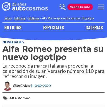
Vende tu auto
Inicio
>
Editorial
>
Noticias
>
Alfa Romeo presenta su nuevo logotipo
NOTICIAS
ESPECIALES
GALERIAS
NOVEDADES
Alfa Romeo presenta su
nuevo logotipo
La reconocida marca italiana aprovecha la
celebración de su aniversario número 110 para
refrescar su imagen.
Elkin Chávez
| 10/02/2020
Alfa Romeo