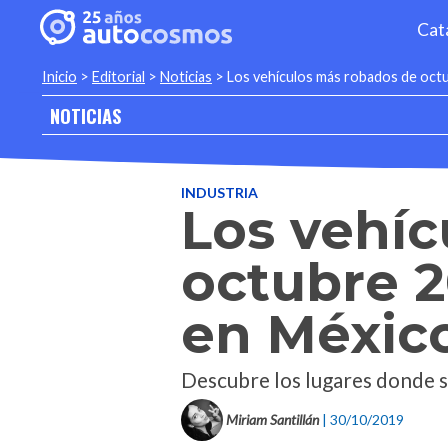
Cat
Inicio
>
Editorial
>
Noticias
>
Los vehículos más robados de oct
NOTICIAS
INDUSTRIA
Los vehí
octubre 2
en Méxic
Descubre los lugares donde s
Miriam Santillán
| 30/10/2019