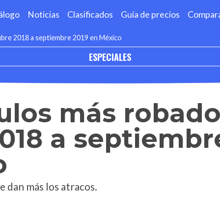
álogo
Noticias
Clasificados
Guía de precios
Compar
ubre 2018 a septiembre 2019 en México
ESPECIALES
culos más robado
018 a septiembr
o
e dan más los atracos.