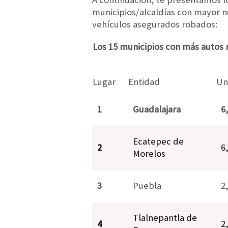
municipios/alcaldías con mayor 
vehículos asegurados robados:
Los 15 municipios con más autos
Lugar
Entidad
Un
1
Guadalajara
6
Ecatepec de
2
6
Morelos
3
Puebla
2
Tlalnepantla de
4
2