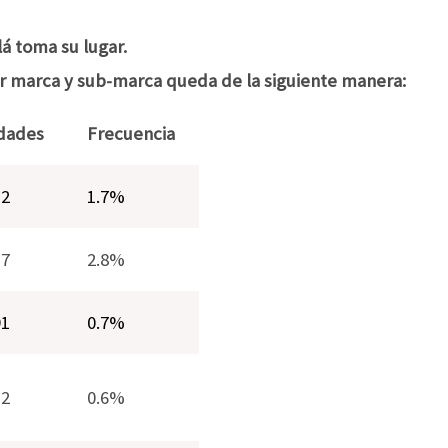
lá toma su lugar.
r marca y sub-marca queda de la siguiente manera:
dades
Frecuencia
12
1.7%
17
2.8%
91
0.7%
12
0.6%