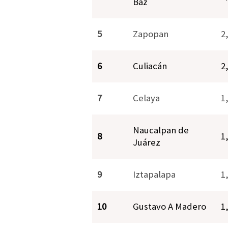
Baz
5
Zapopan
2
6
Culiacán
2
7
Celaya
1
Naucalpan de
8
1
Juárez
9
Iztapalapa
1
10
Gustavo A Madero
1