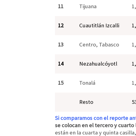
11
Tijuana
1
12
Cuautitlán Izcalli
1
13
Centro, Tabasco
1
14
Nezahualcóyotl
1
15
Tonalá
1
Resto
5
Si comparamos con el reporte ant
se colocan en el tercero y cuarto
están en la cuarta y quinta casilla