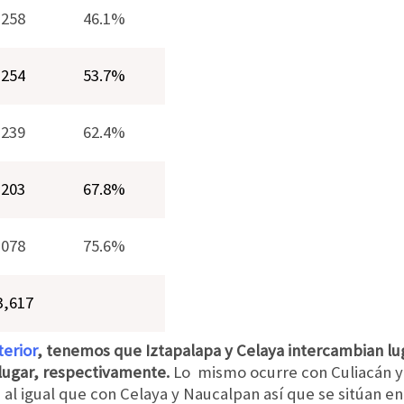
,258
46.1%
,254
53.7%
,239
62.4%
,203
67.8%
,078
75.6%
3,617
erior
, tenemos que Iztapalapa y Celaya intercambian lu
 lugar, respectivamente.
Lo mismo ocurre con Culiacán 
, al igual que con Celaya y Naucalpan así que se sitúan en 