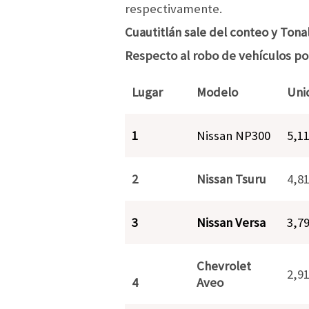
respectivamente.
Cuautitlán sale del conteo y Tona
Respecto al robo de vehículos po
Lugar
Modelo
Uni
1
Nissan NP300
5,1
2
Nissan Tsuru
4,8
3
Nissan Versa
3,7
Chevrolet
2,9
4
Aveo