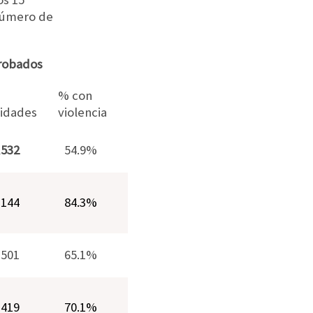
número de
 robados
% con
idades
violencia
,532
54.9%
,144
84.3%
,501
65.1%
,419
70.1%