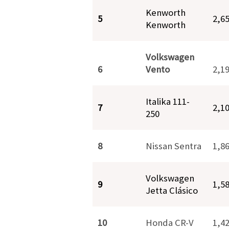
Kenworth
5
2,6
Kenworth
Volkswagen
6
Vento
2,1
Italika 111-
7
2,1
250
8
Nissan Sentra
1,8
Volkswagen
9
1,5
Jetta Clásico
10
Honda CR-V
1,4