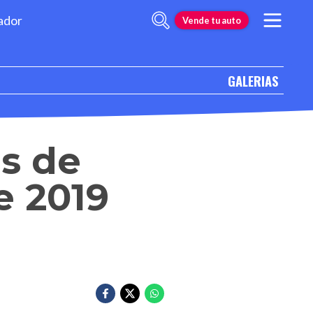
ador
Vende tu auto
GALERIAS
s de
e 2019