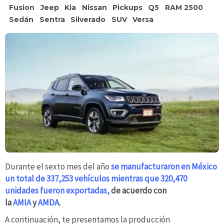
Fusion
Jeep
Kia
Nissan
Pickups
Q5
RAM 2500
Sedán
Sentra
Silverado
SUV
Versa
Durante el sexto mes del año
se manufacturaron en México
un total de 337,253 vehículos mientras que 320,470
unidades fueron exportadas,
de acuerdo con
la
AMIA
y
AMDA
.
A continuación, te presentamos la producción