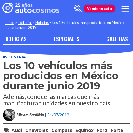
Vende tu auto
Inicio
>
Editorial
>
Noticias
>
Los 10 vehículos más producidos en México
durante junio 2019
NOTICIAS
ESPECIALES
GALERIAS
INDUSTRIA
Los 10 vehículos más
producidos en México
durante junio 2019
Además, conoce las marcas que más
manufacturan unidades en nuestro país
Miriam Santillán
| 24/07/2019
Audi
Chevrolet
Compass
Equinox
Ford
Forte