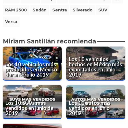
RAM 2500
Sedán
Sentra
Silverado
SUV
Versa
Miriam Santillán recomienda
Los 10 vehículos
Los 10 vehículos más
hechos en México más
producidos en México
exportados en junio
durante julio 2019
2019
Los 10 SUVs más
Los 10 autos más
vendidos en junio de
vendidos en junio
2019
2019