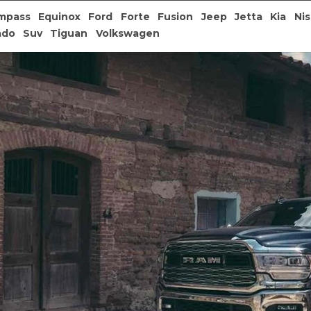
mpass
Equinox
Ford
Forte
Fusion
Jeep
Jetta
Kia
Ni
ado
Suv
Tiguan
Volkswagen