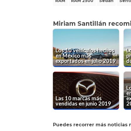
RAM
RAM 2500
Sedán
Sent
Miriam Santillán recom
Los 10 vehículos hechos
L
en México más
p
exportados en julio 2019
d
L
e
Las 10 marcas más
e
vendidas en junio 2019
2
Puedes recorrer más noticias 