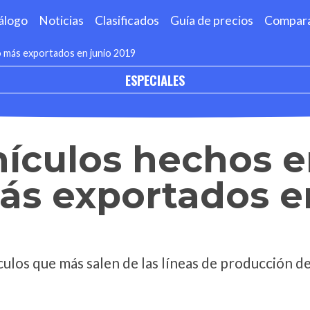
álogo
Noticias
Clasificados
Guía de precios
Compar
o más exportados en junio 2019
ESPECIALES
hículos hechos 
ás exportados e
ulos que más salen de las líneas de producción de