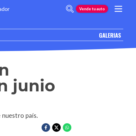
ador
Vende tu auto
GALERIAS
en
n junio
 nuestro país.