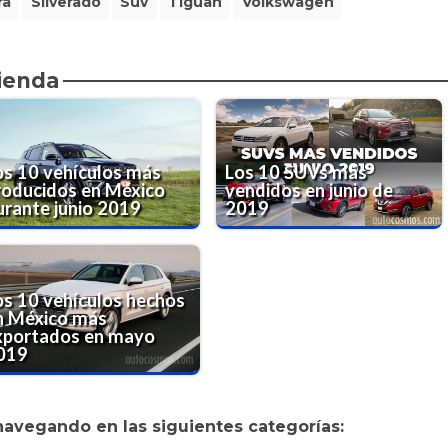
ra
Silverado
Suv
Tiguan
Volkswagen
ienda
os 10 vehículos más
Los 10 SUVs más
roducidos en México
vendidos en junio de
urante junio 2019
2019
os 10 vehículos hechos
n México más
xportados en mayo
019
navegando en las siguientes categorías: