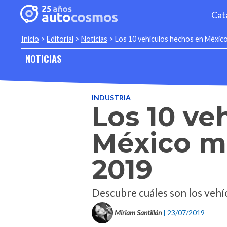
Cat
Inicio
>
Editorial
>
Noticias
>
Los 10 vehículos hechos en Méxic
NOTICIAS
INDUSTRIA
Los 10 ve
México m
2019
Descubre cuáles son los vehíc
Miriam Santillán
| 23/07/2019