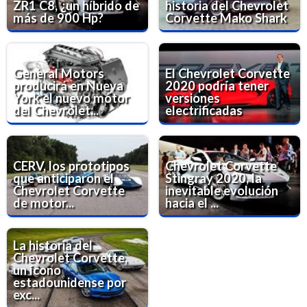
ZR1 C8, ¿un híbrido de
historia del Chevrolet
más de 900 Hp?
Corvette Mako Shark
General Motors
El Chevrolet Corvette
producirá en Nueva
2020 podría tener
York el nuevo motor
versiones
del Chevrolet...
electrificadas
CERV, los prototipos
Chevrolet Corvette
que anticiparon el
Stingray 2020, la
Chevrolet Corvette
inevitable evolución
de motor...
hacia el ...
La historia del
Chevrolet Corvette,
un ícono
estadounidense por
exc...