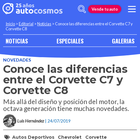
Vende tu auto
Inicio
>
Editorial
>
Noticias
>
Conoce las diferencias entre el Corvette C7 y
Corvette C8
NOTICIAS
ESPECIALES
GALERIAS
NOVEDADES
Conoce las diferencias
entre el Corvette C7 y
Corvette C8
Más allá del diseño y posición del motor, la
octava generación tiene muchas novedades.
Luis Hernández
| 24/07/2019
Autos Deportivos
Chevrolet
Corvette