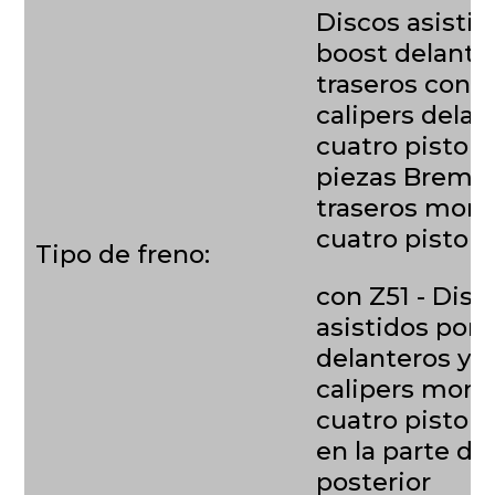
Discos asistid
boost delante
traseros con
calipers delan
cuatro pistone
piezas Brembo
traseros mono
cuatro pistone
Tipo de freno:
con Z51 - Disc
asistidos por 
delanteros y t
calipers mono
cuatro pisto
en la parte de
posterior