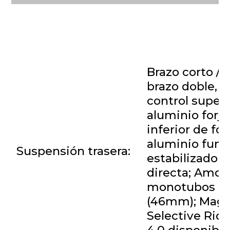
Brazo corto / l
brazo doble, b
control superi
aluminio forja
inferior de fo
aluminio fund
Suspensión trasera:
estabilizadora
directa; Amor
monotubos
(46mm); Magn
Selective Ride
4.0 disponible