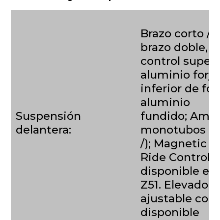
Brazo corto / l
brazo doble, b
control superi
aluminio forja
inferior de fo
aluminio
Suspensión
fundido; Amo
delantera:
monotubos 
/); Magnetic S
Ride Control 4
disponible en
Z51. Elevador 
ajustable co
disponible