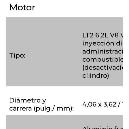
Motor
LT2 6.2L V8 V
inyección dire
administració
Tipo:
combustible
(desactivación
cilindro)
Diámetro y
4,06 x 3,62 / 1
carrera (pulg./ mm):
Aluminio fund