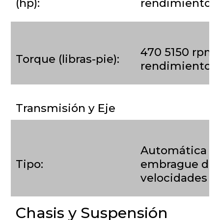
(hp):
rendimiento d
470 5150 rpm 
Torque (libras-pie):
rendimiento d
Transmisión y Eje
Automática d
Tipo:
embrague de 
velocidades (
Chasis y Suspensión