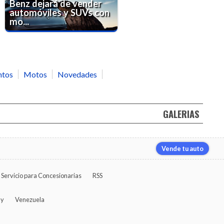
Benz dejará de vender
automóviles y SUVs con
mo...
ntos
Motos
Novedades
GALERIAS
Vende tu auto
Servicio para Concesionarias
RSS
ay
Venezuela