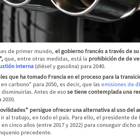
íses de primer mundo,
el gobierno francés a través de s
”,
que, entre otras medidas, está la
prohibición de de v
stión interna
(diésel y gasolina) para 2040.
les que ha tomado Francia en el proceso para la transici
 en carbono" para 2050, es decir, que las
emisiones de d
disminuirlas. Antes de eso
se tiene contemplada una re
a 2030.
ovilidades” persigue ofrecer una alternativa al uso del a
 ir al trabajo, en todo el país. Para ello, el presidente
s en cinco años (entre 2017 y 2022) para conseguir dicho 
inquenio precedente.