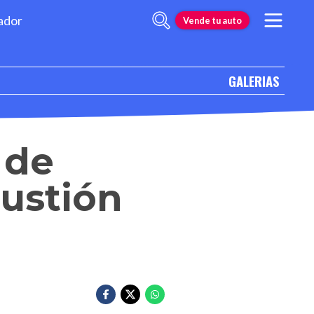
ador
Vende tu auto
GALERIAS
 de
ustión