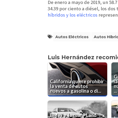
De enero a mayo de 2019, un 58.7
34.39 por ciento a diésel, los dos
híbridos y los eléctricos
represent
Autos Eléctricos
Autos Híbri
Luis Hernández recom
G
California quiere prohibir
l
la venta de autos
nu
nuevos a gasolina o di...
...
BMW y Jaguar - Land