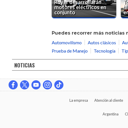
Rover desarrollarán
T
motores eléctricos en
h
conjunto
e
Puedes recorrer más noticias 
Automovilismo
Autos clásicos
Au
Prueba de Manejo
Tecnología
Tip
NOTICIAS
La empresa
Atención al cliente
Argentina
C