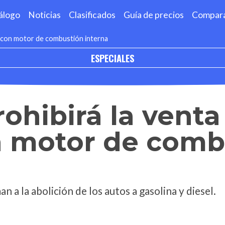
álogo
Noticias
Clasificados
Guía de precios
Compar
os con motor de combustión interna
ESPECIALES
rohibirá la venta
n motor de comb
n a la abolición de los autos a gasolina y diesel.