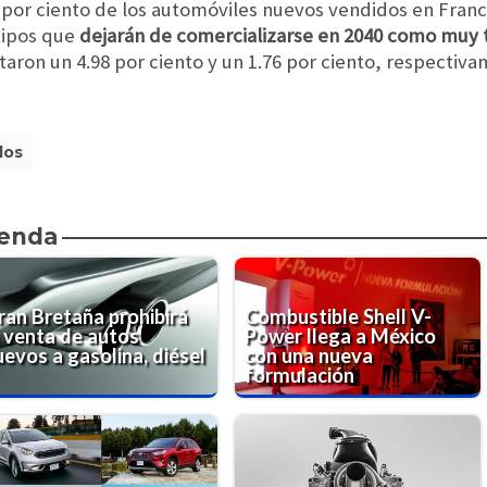
 por ciento de los automóviles nuevos vendidos en Franci
 tipos que
dejarán de comercializarse en 2040 como muy 
aron un 4.98 por ciento y un 1.76 por ciento, respectiva
dos
ienda
ran Bretaña prohibirá
Combustible Shell V-
a venta de autos
Power llega a México
evos a gasolina, diésel
con una nueva
formulación