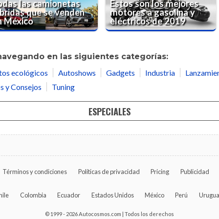
odas las camionetas
Estos son los mejores
íbridas que se venden
motores a gasolina y
n México
eléctricos de 2019
navegando en las siguientes categorías:
tos ecológicos
Autoshows
Gadgets
Industria
Lanzamie
s y Consejos
Tuning
ESPECIALES
Términos y condiciones
Políticas de privacidad
Pricing
Publicidad
hile
Colombia
Ecuador
Estados Unidos
México
Perú
Urugu
© 1999 - 2026 Autocosmos.com | Todos los derechos