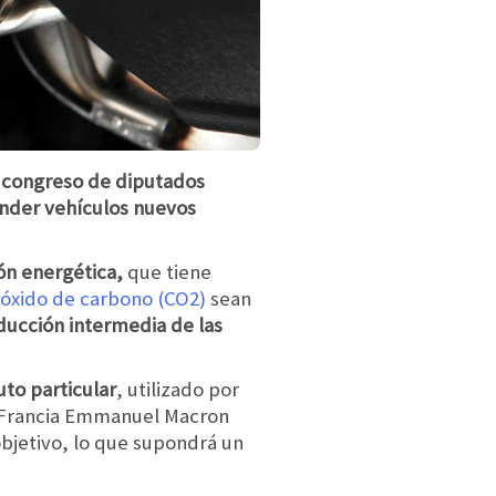
u congreso de diputados
ender vehículos nuevos
ón energética,
que tiene
ióxido de carbono (CO2)
sean
ducción intermedia de las
uto particular
, utilizado por
 de Francia Emmanuel Macron
objetivo, lo que supondrá un