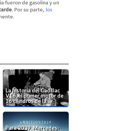
a fueron de gasolina y un
tarde
. Por su parte,
los
mente.
La historia del Cadillac
V16, el primer motor de
16 cilindros de la...
Para 2039, Mercedes-