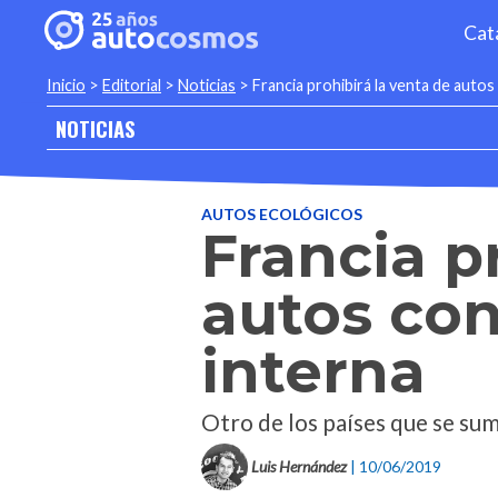
Cat
Inicio
>
Editorial
>
Noticias
>
Francia prohibirá la venta de aut
NOTICIAS
AUTOS ECOLÓGICOS
Francia p
autos co
interna
Otro de los países que se suma
Luis Hernández
| 10/06/2019