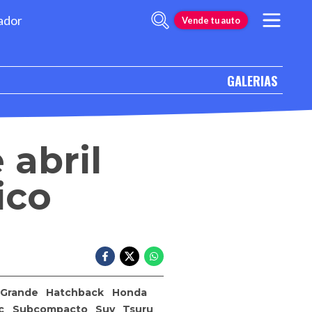
ador
Vende tu auto
GALERIAS
 abril
ico
Grande
Hatchback
Honda
c
Subcompacto
Suv
Tsuru