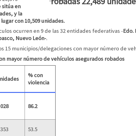
robadas 22,489 unidade
 sitúa en
ades, y la
 lugar con 10,509 unidades.
ulos ocurren en 9 de las 32 entidades federativas -
Edo. 
abasco, Nuevo León-
.
los 15 municipios/delegaciones con mayor número de ve
con mayor número de vehículos asegurados robados
% con
nidades
violencia
,028
86.2
,353
53.5