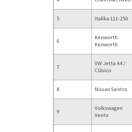
5
Italika 111-250
Kenworth
6
Kenworth
VW Jetta A4 /
7
Clásico
8
Nissan Sentra
Volkswagen
9
Vento