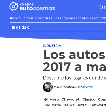
Cat
Inicio
>
Editorial
>
Noticias
>
Los autos más robados de abril 20
NOTICIAS
INDUSTRIA
Los autos
2017 a ma
Descubre los lugares donde s
Miriam Santillán
| 02/05/2018
Aveo
Chevrolet
Clásico
Com
Industria
Italika
Jetta
Kenwort