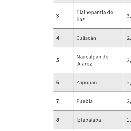
Tlalnepantla de
3
3
Baz
4
Culiacán
2
Naucalpan de
5
2
Juárez
6
Zapopan
2
7
Puebla
2
8
Iztapalapa
1