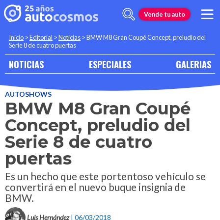
Vende tu auto
Inicio
>
Editorial
>
Noticias
>
BMW M8 Gran Coupé Concept, preludio del
Serie 8 de cuatro puertas
NOTICIAS
ESPECIALES
GALERIAS
AUTOSHOWS
BMW M8 Gran Coupé
Concept, preludio del
Serie 8 de cuatro
puertas
Es un hecho que este portentoso vehículo se
convertirá en el nuevo buque insignia de
BMW.
Luis Hernández
| 06/03/2018