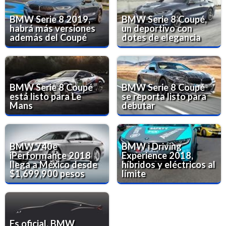
BMW Serie 8 2019,
BMW Serie 8 Coupé,
habrá más versiones
un deportivo con
además del Coupé
dotes de elegancia
BMW Serie 8 Coupé
BMW Serie 8 Coupé
está listo para Le
se reporta listo para
Mans
debutar
BMW 740e
BMW i Driving
iPerformance 2018
Experience 2018,
llega a México desde
híbridos y eléctricos al
$1,699,900 pesos
límite
Es oficial, BMW