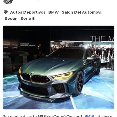
Autos Deportivos
BMW
Salón Del Automóvil
Sedán
Serie 8
Por medio de este
M8 Gran Coupé Concept
,
BMW
vaticina el