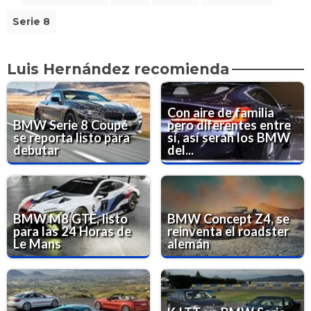
Serie 8
Luis Hernández recomienda
Con aire de familia
BMW Serie 8 Coupé
pero diferentes entre
se reporta listo para
sí, así serán los BMW
debutar
del...
BMW M8 GTE, listo
BMW Concept Z4, se
para las 24 Horas de
reinventa el roadster
Le Mans
alemán