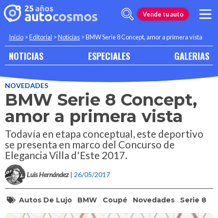
Vende tu auto
Inicio
>
Editorial
>
Noticias
>
BMW Serie 8 Concept, amor a primera vista
NOTICIAS
ESPECIALES
GALERIAS
NOVEDADES
BMW Serie 8 Concept,
amor a primera vista
Todavía en etapa conceptual, este deportivo
se presenta en marco del Concurso de
Elegancia Villa d'Este 2017.
Luis Hernández
| 26/05/2017
Autos De Lujo
BMW
Coupé
Novedades
Serie 8