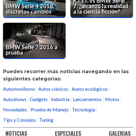
K.I.T.T. vs BMW Serie
BMW Serie 4 2018,
7, ¿alcanzó la realidad
discretos cambios
a la ciencia ficción?
BMW Serie 7 2016 a
prueba
Puedes recorrer más noticias navegando en las
siguientes categorías:
Automovilismo
Autos clásicos
Autos ecológicos
Autoshows
Gadgets
Industria
Lanzamientos
Motos
Novedades
Prueba de Manejo
Tecnología
Tips y Consejos
Tuning
NOTICIAS
ESPECIALES
GALERIAS