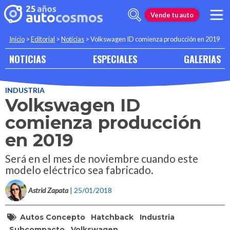
Vende tu auto
Inicio
>
Editorial
>
Noticias
>
Volkswagen ID comienza producción en 2019
NOTICIAS
ESPECIALES
GALERIAS
INDUSTRIA
Volkswagen ID
comienza producción
en 2019
Será en el mes de noviembre cuando este
modelo eléctrico sea fabricado.
Astrid Zapata
| 25/01/2018
Autos Concepto
Hatchback
Industria
Subcompacto
Volkswagen