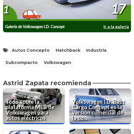
17
1
Galería de Volkswagen I.D. Concept
Ir a la galería
Autos Concepto
Hatchback
Industria
Subcompacto
Volkswagen
Astrid Zapata recomienda
Todo sobre la
Volkswagen I.D. Buzz
plataforma MEB de
Cargo Concept es la
Volkswagen para
versión comercial de
autos eléctricos
la co...