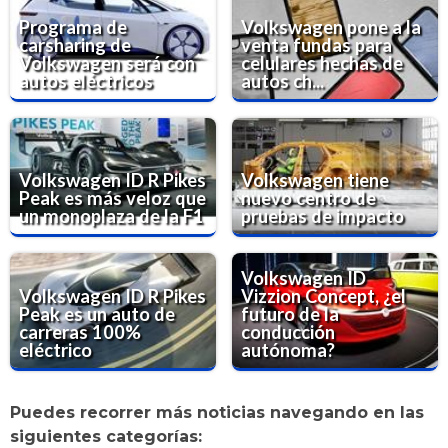
Programa de
Volkswagen pone a la
carsharing de
venta fundas para
Volkswagen será con
celulares hechas de
autos eléctricos
autos ch...
Volkswagen ID R Pikes
Volkswagen tiene
Peak es más veloz que
nuevo centro de
un monoplaza de la F1
pruebas de impacto
Volkswagen ID
Volkswagen ID R Pikes
Vizzion Concept, ¿el
Peak es un auto de
futuro de la
carreras 100%
conducción
eléctrico
autónoma?
Puedes recorrer más noticias navegando en las
siguientes categorías: