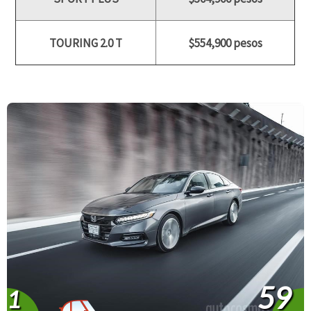
TOURING 2.0 T
$554,900 pesos
59
1