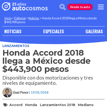
Vende tu auto
Inicio
>
Editorial
>
Noticias
>
Honda Accord 2018 llega a México desde
$443,900 pesos
NOTICIAS
ESPECIALES
GALERIAS
LANZAMIENTOS
Honda Accord 2018
llega a México desde
$443,900 pesos
Disponible con dos motorizaciones y tres
niveles de equipamiento.
Esaú Ponce
| 19/01/2018
Accord
Honda
Lanzamientos 2018
Mediano