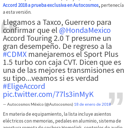
Accord 2018 a prueba exclusiva en Autocosmos
,
pertenecía
a esta versión.
Llegamos a Taxco, Guerrero para
confirmar que el
@HondaMexico
Accord Touring 2.0 T presume un
gran desempeño. De regreso a la
#CDMX
manejaremos el Sport Plus
1.5 turbo con caja CVT. Dicen que es
una de las mejores transmisiones en
su tipo...veamos si es verdad
#EligeAccord
pic.twitter.com/77ls3inMyK
— Autocosmos México (@Autocosmos)
18 de enero de 2018
En materia de equipamiento, la lista incluye asientos
eléctricos con memorias, pedales en aluminio, sistema de
apertura remota de cochera Homelink, controles de audio