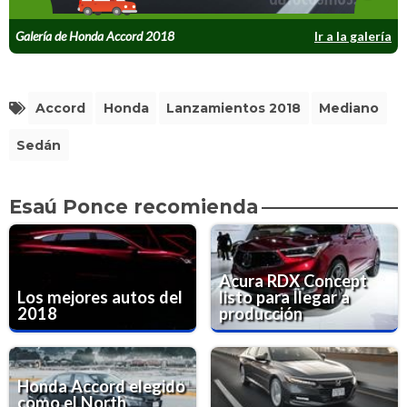
Galería de Honda Accord 2018
Ir a la galería
Accord
Honda
Lanzamientos 2018
Mediano
Sedán
Esaú Ponce recomienda
Acura RDX Concept
Los mejores autos del
listo para llegar a
2018
producción
Honda Accord elegido
como el North