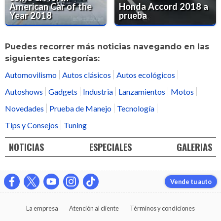
American Car of the
Honda Accord 2018 a
Year 2018
prueba
Puedes recorrer más noticias navegando en las
siguientes categorías:
Automovilismo
Autos clásicos
Autos ecológicos
Autoshows
Gadgets
Industria
Lanzamientos
Motos
Novedades
Prueba de Manejo
Tecnología
Tips y Consejos
Tuning
NOTICIAS
ESPECIALES
GALERIAS
Vende tu auto
La empresa
Atención al cliente
Términos y condiciones