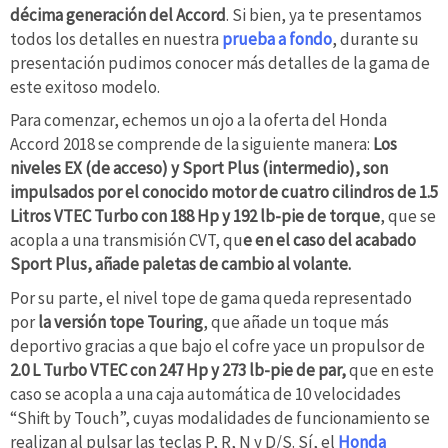
décima generación del Accord
. Si bien, ya te presentamos
todos los detalles en nuestra
prueba a fondo
, durante su
presentación pudimos conocer más detalles de la gama de
este exitoso modelo.
Para comenzar, echemos un ojo a la oferta del Honda
Accord 2018 se comprende de la siguiente manera:
Los
niveles EX (de acceso) y Sport Plus (intermedio), son
impulsados por el conocido motor de cuatro cilindros de 1.5
Litros VTEC Turbo con 188 Hp y 192 lb-pie de torque
, que se
acopla a una transmisión CVT, qu
e en el caso del acabado
Sport Plus, añade paletas de cambio al volante.
Por su parte, el nivel tope de gama queda representado
por
la versión tope Touring
, que añade un toque más
deportivo gracias a que bajo el cofre yace un propulsor de
2.0 L Turbo VTEC con 247 Hp y 273 lb-pie de par,
que en este
caso se acopla a una caja automática de 10 velocidades
“Shift by Touch”, cuyas modalidades de funcionamiento se
realizan al pulsar las teclas P, R, N y D/S. Sí, el
Honda